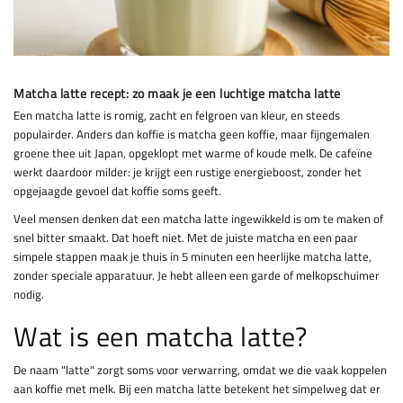
Matcha latte recept: zo maak je een luchtige matcha latte
Een matcha latte is romig, zacht en felgroen van kleur, en steeds
populairder. Anders dan koffie is matcha geen koffie, maar fijngemalen
groene thee uit Japan, opgeklopt met warme of koude melk. De cafeïne
werkt daardoor milder: je krijgt een rustige energieboost, zonder het
opgejaagde gevoel dat koffie soms geeft.
Veel mensen denken dat een matcha latte ingewikkeld is om te maken of
snel bitter smaakt. Dat hoeft niet. Met de juiste matcha en een paar
simpele stappen maak je thuis in 5 minuten een heerlijke matcha latte,
zonder speciale apparatuur. Je hebt alleen een garde of melkopschuimer
nodig.
Wat is een matcha latte?
De naam "latte" zorgt soms voor verwarring, omdat we die vaak koppelen
aan koffie met melk. Bij een matcha latte betekent het simpelweg dat er