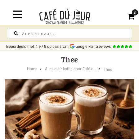
Beoordeeld met
4.9
/
5
op basis van
Google klantreviews
Thee
Home
Alles over koffie door Café d...
Thee