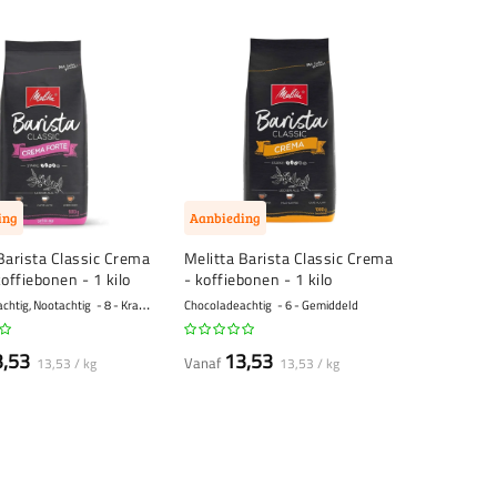
ing
Aanbieding
Barista Classic Crema
Melitta Barista Classic Crema
koffiebonen - 1 kilo
- koffiebonen - 1 kilo
chtig, Nootachtig
8 - Krachtig
Chocoladeachtig
6 - Gemiddeld
3,53
13,53
Vanaf
13,53 / kg
13,53 / kg