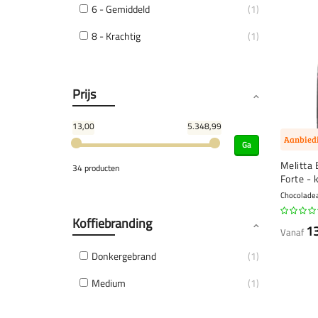
6 - Gemiddeld
1
8 - Krachtig
1
Prijs
13,00
5.348,99
Aanbied
Ga
Melitta 
34 producten
Forte - 
Chocoladea
Koffiebranding
1
Vanaf
Donkergebrand
1
Medium
1