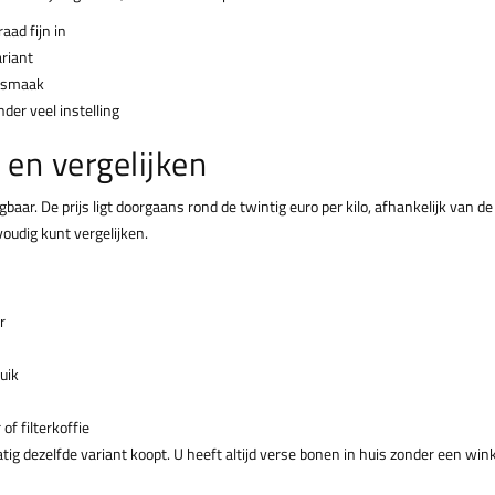
aad fijn in
riant
e smaak
der veel instelling
 en vergelijken
jgbaar. De prijs ligt doorgaans rond de twintig euro per kilo, afhankelijk van 
oudig kunt vergelijken.
r
uik
of filterkoffie
atig dezelfde variant koopt. U heeft altijd verse bonen in huis zonder een win