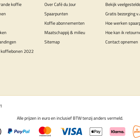
rande koffie
Over Café du Jour
Bekijk veelgesteld
nen
Spaarpunten
Gratis bezorging v.
Koffie abonnementen
Hoe werken spaar
ken
Maatschappij & milieu
Hoe kan ik retourn
randingen
Sitemap
Contact opnemen
 koffiebonen 2022
01
Alle prijzen in euro en inclusief BTW tenzij anders vermeld.