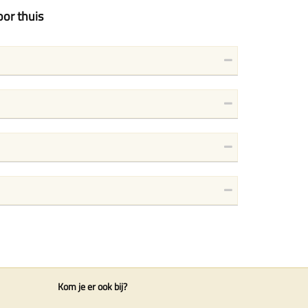
oor thuis
Kom je er ook bij?