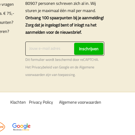
80907 personen schreven zich al in. Wij
e vragen
sturen je maximaal één mail per maand.
a. € 75,-
Ontvang 100 spaarpunten bij je aanmelding!
punten?
Zorg dat je ingelogd bent of inlogt na het
eren?
aanmelden voor de nieuwsbrief.
Inschrijven
Dit formulier wordt beschermd door reCAPTCHA.
Het
Privacybeleid
van Google en de
Algemene
voorwaarden
zijn van toepassing.
Klachten
Privacy Policy
Algemene voorwaarden