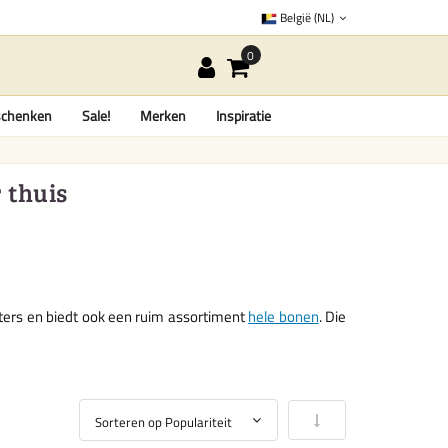
België (NL)
chenken
Sale!
Merken
Inspiratie
 thuis
lters en biedt ook een ruim assortiment
hele bonen
. Die
Van laag naar hoog so