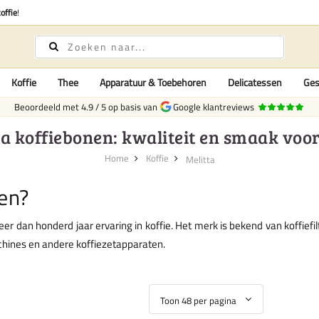
offie
!
Koffie
Thee
Apparatuur & Toebehoren
Delicatessen
Ges
Beoordeeld met
4.9
/
5
op basis van
Google klantreviews
ta koffiebonen: kwaliteit en smaak voor
Home
Koffie
Melitta
nen?
 dan honderd jaar ervaring in koffie. Het merk is bekend van koffiefi
hines en andere koffiezetapparaten.