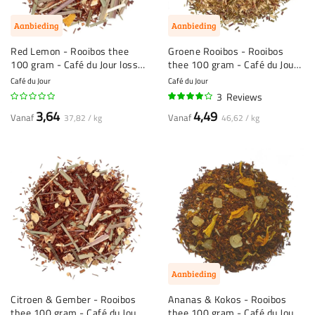
Aanbieding
Aanbieding
Red Lemon - Rooibos thee
Groene Rooibos - Rooibos
100 gram - Café du Jour losse
thee 100 gram - Café du Jour
thee
losse thee
Café du Jour
Café du Jour
3
Reviews
80%
3,64
4,49
Vanaf
Vanaf
37,82 / kg
46,62 / kg
Aanbieding
Citroen & Gember - Rooibos
Ananas & Kokos - Rooibos
thee 100 gram - Café du Jour
thee 100 gram - Café du Jour