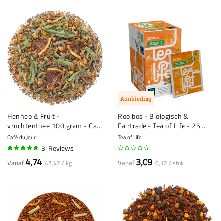
Aanbieding
Hennep & Fruit -
Rooibos - Biologisch &
vruchtenthee 100 gram - Café
Fairtrade - Tea of Life - 25
du Jour losse thee
theezakjes
Café du Jour
Tea of Life
3
Reviews
90%
4,74
3,09
Vanaf
Vanaf
47,42 / kg
0,12 / stuk