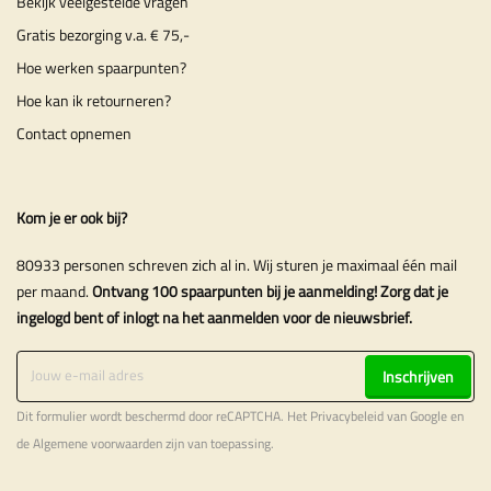
Bekijk veelgestelde vragen
Gratis bezorging v.a. € 75,-
Hoe werken spaarpunten?
Hoe kan ik retourneren?
Contact opnemen
Kom je er ook bij?
80933 personen schreven zich al in. Wij sturen je maximaal één mail
per maand.
Ontvang 100 spaarpunten bij je aanmelding! Zorg dat je
ingelogd bent of inlogt na het aanmelden voor de nieuwsbrief.
Inschrijven
Dit formulier wordt beschermd door reCAPTCHA. Het
Privacybeleid
van Google en
de
Algemene voorwaarden
zijn van toepassing.