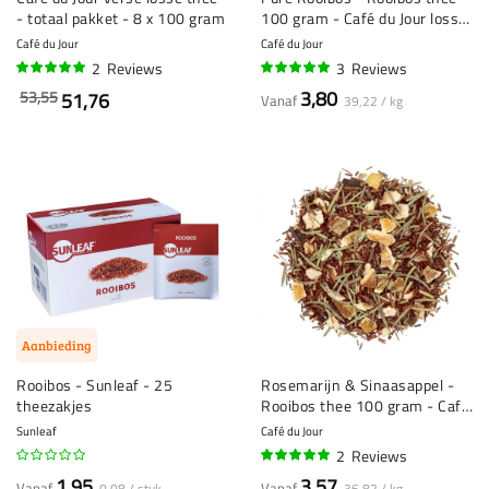
- totaal pakket - 8 x 100 gram
100 gram - Café du Jour losse
thee
Café du Jour
Café du Jour
2
Reviews
3
Reviews
100%
97%
3,80
53,55
51,76
Vanaf
39,22 / kg
Aanbieding
Rooibos - Sunleaf - 25
Rosemarijn & Sinaasappel -
theezakjes
Rooibos thee 100 gram - Café
du Jour losse thee
Sunleaf
Café du Jour
2
Reviews
100%
1,95
3,57
Vanaf
Vanaf
0,08 / stuk
36,82 / kg