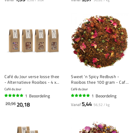
Café du Jour verse losse thee
Sweet 'n Spicy Redbush -
- Alternatieve Rooibos - 4 x
Rooibos thee 100 gram - Café
100 gram
du Jour losse thee
Café du Jour
Café du Jour
1
Beoordeling
1
Beoordeling
100%
100%
5,44
20,96
20,18
Vanaf
56,52 / kg