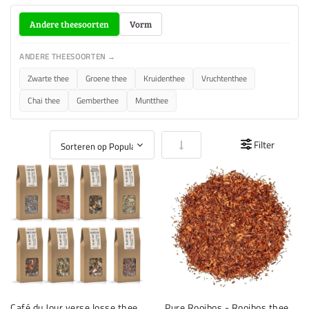
Andere theesoorten
Vorm
ANDERE THEESOORTEN →
Zwarte thee
Groene thee
Kruidenthee
Vruchtenthee
Chai thee
Gemberthee
Muntthee
Van laag naar hoog sorteren
Filter
Café du Jour verse losse thee
Pure Rooibos - Rooibos thee