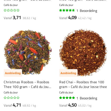
losse thee
losse thee
Café du Jour
Café du Jour
1
Beoordeling
90%
3,71
4,09
Vanaf
Vanaf
38,62 / kg
42,42 / kg
Aanbieding
Aanbieding
Christmas Rooibos - Rooibos
Red Chai - Rooibos thee 100
Thee 100 gram - Café du Jour
gram - Café du Jour losse thee
losse thee
Café du Jour
Café du Jour
1
Beoordeling
100%
4,71
4,50
Vanaf
Vanaf
48,92 / kg
45,02 / kg