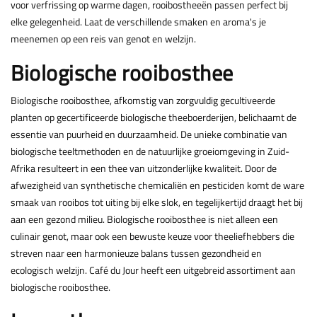
voor verfrissing op warme dagen, rooibostheeën passen perfect bij
elke gelegenheid. Laat de verschillende smaken en aroma's je
meenemen op een reis van genot en welzijn.
Biologische rooibosthee
Biologische rooibosthee, afkomstig van zorgvuldig gecultiveerde
planten op gecertificeerde biologische theeboerderijen, belichaamt de
essentie van puurheid en duurzaamheid. De unieke combinatie van
biologische teeltmethoden en de natuurlijke groeiomgeving in Zuid-
Afrika resulteert in een thee van uitzonderlijke kwaliteit. Door de
afwezigheid van synthetische chemicaliën en pesticiden komt de ware
smaak van rooibos tot uiting bij elke slok, en tegelijkertijd draagt het bij
aan een gezond milieu. Biologische rooibosthee is niet alleen een
culinair genot, maar ook een bewuste keuze voor theeliefhebbers die
streven naar een harmonieuze balans tussen gezondheid en
ecologisch welzijn. Café du Jour heeft een uitgebreid assortiment aan
biologische rooibosthee.