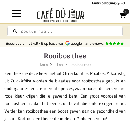
Gratis bezorging
op koffie & thee vanaf 75,-
Beoordeeld met
4.9
/
5
op basis van
Google klantreviews
Rooibos thee
Home
Thee
Rooibos thee
Een thee die deze keer niet uit China komt, is Rooibos. Afkomstig
uit Zuid-Afrika worden de blaadjes voor rooibosthee geplukt en
ondergaan ze een fermentatieproces, waardoor ze de herkenbare
rode kleur krijgen die je gewend bent. Een groot voordeel van
rooibosthee is dat het een stof bevat die ontstekingen remt.
Verder kan rooibosthee een boost geven aan de gezondheid van
je hart. Kortom, een thee vol voordelen. Probeer hem nu!