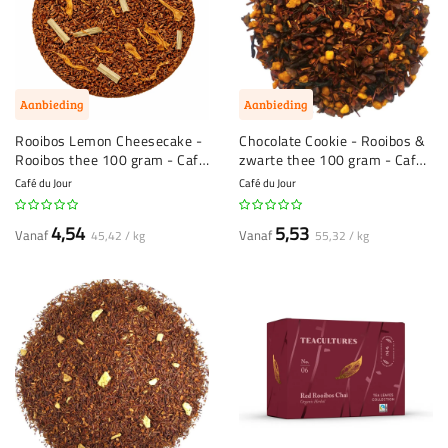
Aanbieding
Aanbieding
Rooibos Lemon Cheesecake -
Chocolate Cookie - Rooibos &
Rooibos thee 100 gram - Café
zwarte thee 100 gram - Café
du Jour losse thee
du Jour losse thee
Café du Jour
Café du Jour
4,54
5,53
Vanaf
Vanaf
45,42 / kg
55,32 / kg