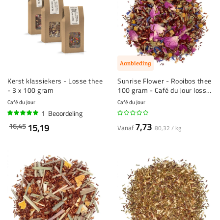
Aanbieding
Kerst klassiekers - Losse thee
Sunrise Flower - Rooibos thee
- 3 x 100 gram
100 gram - Café du Jour losse
thee
Café du Jour
Café du Jour
1
Beoordeling
100%
7,73
16,45
15,19
Vanaf
80,32 / kg