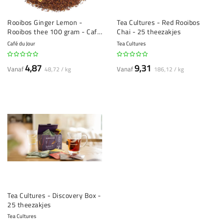
Rooibos Ginger Lemon -
Tea Cultures - Red Rooibos
Rooibos thee 100 gram - Café
Chai - 25 theezakjes
du Jour losse thee
Café du Jour
Tea Cultures
4,87
9,31
Vanaf
Vanaf
48,72 / kg
186,12 / kg
Tea Cultures - Discovery Box -
25 theezakjes
Tea Cultures