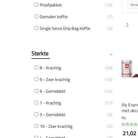
Proefpakket
10
Verse
Gemalen koffie
7
1
Single Serve Drip Bag Koffie
2
Sterkte
8 - Krachtig
28
9 - Zeer krachtig
15
6 - Gemiddeld
14
7 - Krachtig
11
illy Esp
met deca
5 - Gemiddeld
9
250 gr
illy
10 - Zeer krachtig
5
21,02
4 - Gemiddeld
3