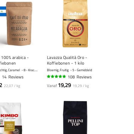
 100% arabica -
Lavazza Qualità Oro -
fiebonen
Koffiebonen - 1 kilo
achtig, Caramel
8 - Krachtig
Bloemig, Fruitig
5 - Gemiddeld
14
Reviews
108
Reviews
95%
2
19,29
Vanaf
22,07 / kg
19,29 / kg