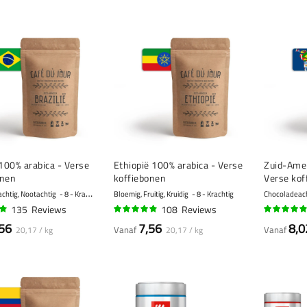
 100% arabica - Verse
Ethiopië 100% arabica - Verse
Zuid-Amer
onen
koffiebonen
Verse kof
chtig, Nootachtig
8 - Krachtig
Bloemig, Fruitig, Kruidig
8 - Krachtig
Chocoladeacht
135
Reviews
108
Reviews
93%
94%
56
7,56
8,0
Vanaf
Vanaf
20,17 / kg
20,17 / kg