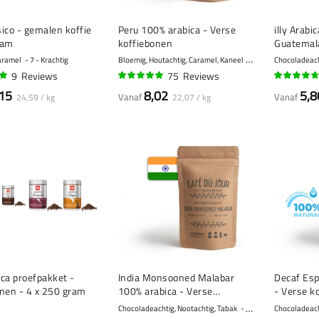
ssico - gemalen koffie
Peru 100% arabica - Verse
illy Arabi
ram
koffiebonen
Guatemala
250 gram
aramel
7 - Krachtig
Bloemig, Houtachtig, Caramel, Kaneel
7 - Krachtig
Chocoladeacht
9
Reviews
75
Reviews
95%
90%
15
8,02
5,8
Vanaf
Vanaf
24,59 / kg
22,07 / kg
bica proefpakket -
India Monsooned Malabar
Decaf Esp
onen - 4 x 250 gram
100% arabica - Verse
- Verse k
koffiebonen
Chocoladeachtig, Nootachtig, Tabak
10 - Zeer krachtig
Chocoladeach