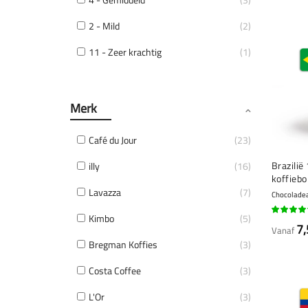
2 - Mild
2
11 - Zeer krachtig
1
Merk
Café du Jour
23
Brazilië
illy
16
koffieb
Lavazza
7
Chocoladea
Kimbo
5
93%
7,
Vanaf
Bregman Koffies
3
Costa Coffee
3
L'Or
3