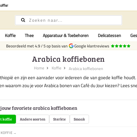
offie
!
Koffie
Thee
Apparatuur & Toebehoren
Delicatessen
Ges
Beoordeeld met
4.9
/
5
op basis van
Google klantreviews
Arabica koffiebonen
Home
Koffie
Arabica koffiebonen
 Ethiopië en zijn een aanrader voor iedereen die van goede koffie hou
n waarom zou je voor Arabica bonen van Café du Jour kiezen? Lees sne
 jouw favoriete arabica koffiebonen
t koffie
Andere soorten
Sterkte
Smaak
 KOFFIE →