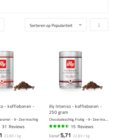
Van laag naar hoog so
ico - koffiebonen -
illy Intenso - koffiebonen -
250 gram
Caramel
9 - Zeer krachtig
Chocoladeachtig, Fruitig
9 - Zeer krachtig
31
Reviews
15
Reviews
88%
1
5,71
Vanaf
22,83 / kg
22,83 / kg