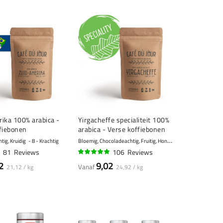
ika 100% arabica -
Yirgacheffe specialiteit 100%
fiebonen
arabica - Verse koffiebonen
B
loemig, Chocoladeachtig, Fruitig, Honing
ig, Kruidig
8 - Krachtig
10 - Zeer krachtig
81
Reviews
106
Reviews
94%
2
9,02
Vanaf
21,12 / kg
24,92 / kg