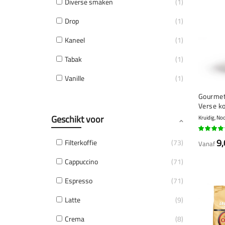
Diverse smaken
1
Drop
1
Kaneel
1
Tabak
1
Vanille
1
Gourmet
Verse k
Geschikt voor
Kruidig, No
90%
9,
Filterkoffie
73
Vanaf
Cappuccino
71
Espresso
71
Latte
9
Crema
8