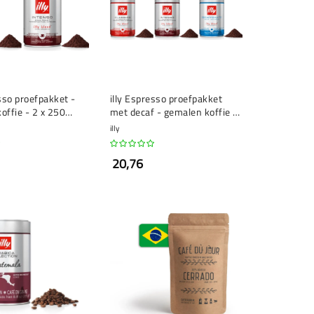
esso proefpakket -
illy Espresso proefpakket
offie - 2 x 250
met decaf - gemalen koffie -
3 x 250 gram
illy
20,76