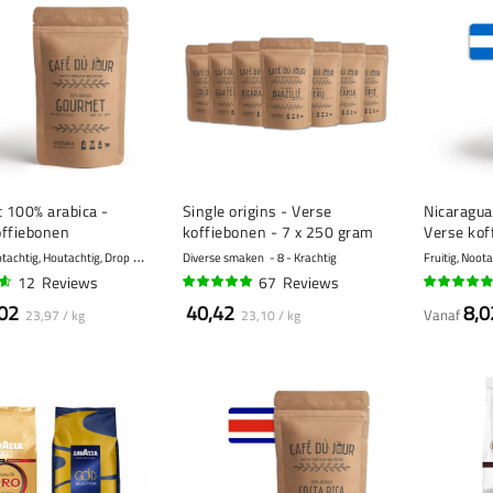
 100% arabica -
Single origins - Verse
Nicaragua
offiebonen
koffiebonen - 7 x 250 gram
Verse kof
otachtig, Houtachtig, Drop
6 - Gemiddeld
Diverse smaken
8 - Krachtig
Fruitig, Noot
12
Reviews
67
Reviews
95%
94%
02
40,42
8,0
Vanaf
23,97 / kg
23,10 / kg