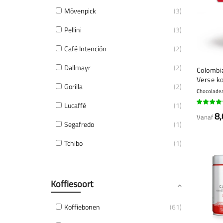
Mövenpick
3
Pellini
3
Café Intención
2
Dallmayr
2
Colombi
Verse k
Gorilla
2
Chocoladeac
Lucaffé
1
92%
8,
Vanaf
Segafredo
1
Tchibo
1
Koffiesoort
Koffiebonen
61