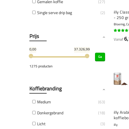
Gemalen koffie
27
illy Cla
Single serve drip bag
2
- 250 g
Bloemig, C
Prijs
96%
6,
Vanaf
0,00
37.326,99
Ga
1275 producten
Koffiebranding
Medium
63
illy Ara
Donkergebrand
18
koffieb
Licht
3
illy