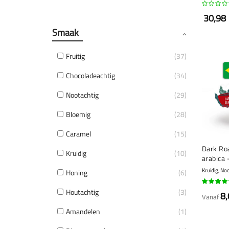
30,98
Smaak
Fruitig
37
Chocoladeachtig
34
Nootachtig
29
Bloemig
28
Caramel
15
Dark Roa
Kruidig
10
arabica 
Kruidig, No
Honing
6
99%
Houtachtig
3
8,
Vanaf
Amandelen
1