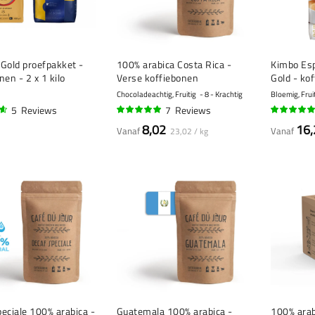
Gold proefpakket -
100% arabica Costa Rica -
Kimbo Es
nen - 2 x 1 kilo
Verse koffiebonen
Gold - kof
Chocoladeachtig, Fruitig
8 - Krachtig
Bloemig, Frui
5
Reviews
7
Reviews
96%
95%
8,02
16,
Vanaf
Vanaf
23,02 / kg
eciale 100% arabica -
Guatemala 100% arabica -
100% arabi