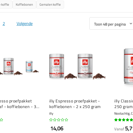
 koffie
Koffiebonen
Gemalen koffie
2
Volgende
resso proefpakket
illy Espresso proefpakket -
illy Class
f - koffiebonen - 3 x
koffiebonen - 2 x 250 gram
250 gram
am
illy
Nootachtig, 
95%
14,06
5,7
Vanaf