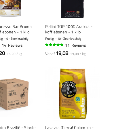
presso Bar Aroma
Pellini TOP 100% Arabica -
fiebonen - 1 kilo
koffiebonen - 1 kilo
tig
9 - Zeer krachtig
Fruitig
10 - Zeer krachtig
14
Reviews
11
Reviews
93%
20
19,08
Vanaf
16,20 / kg
19,08 / kg
ca Brazilië - Single
Lavazza ¡Tierra! Colombia -