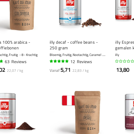
a 100% arabica -
illy decaf - coffee beans -
illy Espr
offiebonen
250 gram
gemalen k
gram
htig, Fruitig
8 - Krachtig
Bloemig, Fruitig, Nootachtig, Caramel
7 - Krachtig
illy
63
Reviews
12
Reviews
98%
02
5,71
13,80
Vanaf
22,07 / kg
22,83 / kg