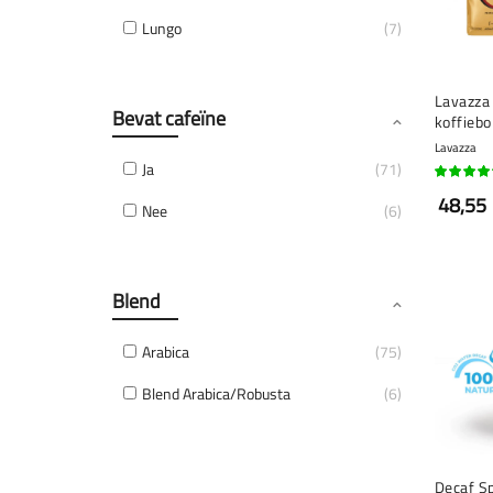
Lungo
7
Lavazza 
Bevat cafeïne
koffiebo
Lavazza
Ja
71
90%
48,55
Nee
6
Blend
Arabica
75
Blend Arabica/Robusta
6
Decaf Sp