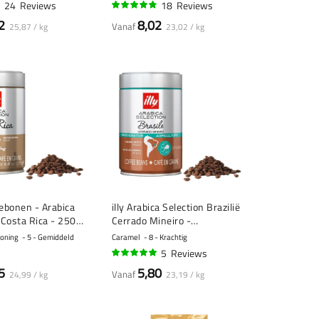
24
Reviews
18
Reviews
93%
2
8,02
Vanaf
25,87 / kg
23,02 / kg
fiebonen - Arabica
illy Arabica Selection Brazilië
- Costa Rica - 250
Cerrado Mineiro -
koffiebonen - 250 gram
Honing
5 - Gemiddeld
Caramel
8 - Krachtig
5
Reviews
100%
5
5,80
Vanaf
24,99 / kg
23,19 / kg