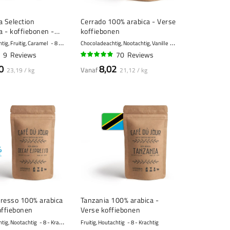
ca Selection
Cerrado 100% arabica - Verse
 - koffiebonen -
koffiebonen
ig, Fruitig, Caramel
8 - Krachtig
Chocoladeachtig, Nootachtig, Vanille
5 - Gemiddeld
9
Reviews
70
Reviews
93%
0
8,02
Vanaf
23,19 / kg
21,12 / kg
resso 100% arabica
Tanzania 100% arabica -
offiebonen
Verse koffiebonen
tig, Nootachtig
8 - Krachtig
Fruitig, Houtachtig
8 - Krachtig