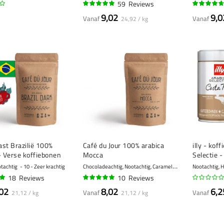
59
Reviews
94%
91%
9,02
9,0
Vanaf
Vanaf
24,92 / kg
st Brazilië 100%
Café du Jour 100% arabica
illy - kof
- Verse koffiebonen
Mocca
Selectie 
gram
C
hocoladeachtig, Nootachtig, Caramel
otachtig
10 - Zeer krachtig
6 - Gemiddeld
Nootachtig, 
18
Reviews
10
Reviews
95%
02
8,02
6,2
Vanaf
Vanaf
21,12 / kg
21,12 / kg