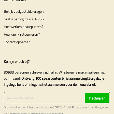
Bekijk veelgestelde vragen
Gratis bezorging v.a. € 75,-
Hoe werken spaarpunten?
Hoe kan ik retourneren?
Contact opnemen
Kom je er ook bij?
80933 personen schreven zich al in. Wij sturen je maximaal één mail
per maand.
Ontvang 100 spaarpunten bij je aanmelding! Zorg dat je
ingelogd bent of inlogt na het aanmelden voor de nieuwsbrief.
Inschrijven
Dit formulier wordt beschermd door reCAPTCHA. Het
Privacybeleid
van Google en
de
Algemene voorwaarden
zijn van toepassing.