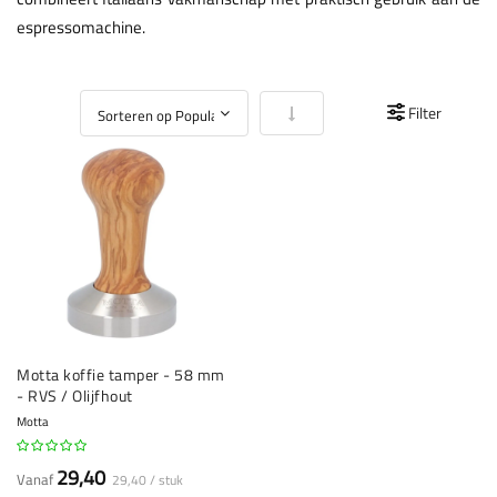
espressomachine.
Van laag naar hoog sorteren
Filter
Motta koffie tamper - 58 mm
- RVS / Olijfhout
Motta
29,40
Vanaf
29,40 / stuk