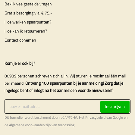
Bekijk veelgestelde vragen
Gratis bezorging v.a. € 75,-
Hoe werken spaarpunten?
Hoe kan ik retourneren?
Contact opnemen
Kom je er ook bij?
80939 personen schreven zich al in. Wij sturen je maximaal één mail
per maand.
Ontvang 100 spaarpunten bij je aanmelding! Zorg dat je
ingelogd bent of inlogt na het aanmelden voor de nieuwsbrief.
Inschrijven
Dit formulier wordt beschermd door reCAPTCHA. Het
Privacybeleid
van Google en
de
Algemene voorwaarden
zijn van toepassing.