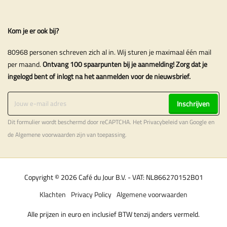
Kom je er ook bij?
80968 personen schreven zich al in. Wij sturen je maximaal één mail
per maand.
Ontvang 100 spaarpunten bij je aanmelding! Zorg dat je
ingelogd bent of inlogt na het aanmelden voor de nieuwsbrief.
Inschrijven
Dit formulier wordt beschermd door reCAPTCHA. Het
Privacybeleid
van Google en
de
Algemene voorwaarden
zijn van toepassing.
Copyright © 2026 Café du Jour B.V. - VAT: NL866270152B01
Klachten
Privacy Policy
Algemene voorwaarden
Alle prijzen in euro en inclusief BTW tenzij anders vermeld.