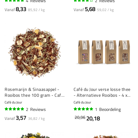
4
Reviews
2
Reviews
98%
80%
8,33
5,68
Vanaf
Vanaf
85,92 / kg
59,02 / kg
Rosemarijn & Sinaasappel -
Café du Jour verse losse thee
Rooibos thee 100 gram - Café
- Alternatieve Rooibos - 4 x
du Jour losse thee
100 gram
Café du Jour
Café du Jour
2
Reviews
1
Beoordeling
100%
100%
3,57
20,96
20,18
Vanaf
36,82 / kg