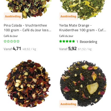
Aanbieding
Aanbieding
Pina Colada - Vruchtenthee
Yerba Mate Orange -
100 gram - Café du Jour losse
Kruidenthee 100 gram - Café
thee
du Jour losse thee
Café du Jour
Café du Jour
1
Beoordeling
100%
4,71
5,92
Vanaf
Vanaf
48,92 / kg
61,52 / kg
Aanbieding