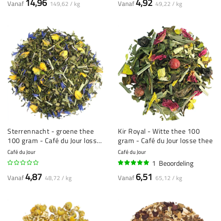
14,96
4,92
Vanaf
Vanaf
149,62 / kg
49,22 / kg
Sterrennacht - groene thee
Kir Royal - Witte thee 100
100 gram - Café du Jour losse
gram - Café du Jour losse thee
thee
Café du Jour
Café du Jour
1
Beoordeling
100%
4,87
6,51
Vanaf
Vanaf
48,72 / kg
65,12 / kg