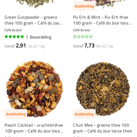
Aanbieding
Green Gunpowder - groene
Pu Erh & Mint - Pu-Erh thee
thee 100 gram - Café du Jour
100 gram - Café du Jour losse
losse thee
thee
Café du Jour
Café du Jour
1
Beoordeling
100%
2,91
7,73
Vanaf
Vanaf
30,22 / kg
80,32 / kg
Aanbieding
Aanbieding
Peach Cocktail - vruchtenthee
Chun Mee - groene thee 100
100 gram - Café du Jour losse
gram - Café du Jour losse thee
thee