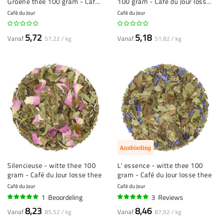
Groene thee 100 gram - Café
100 gram - Café du Jour losse
du Jour losse thee
thee
Café du Jour
Café du Jour
5,72
5,18
Vanaf
Vanaf
57,22 / kg
51,82 / kg
Aanbieding
Silencieuse - witte thee 100
L' essence - witte thee 100
gram - Café du Jour losse thee
gram - Café du Jour losse thee
Café du Jour
Café du Jour
1
Beoordeling
3
Reviews
100%
100%
8,23
8,46
Vanaf
Vanaf
85,52 / kg
87,92 / kg