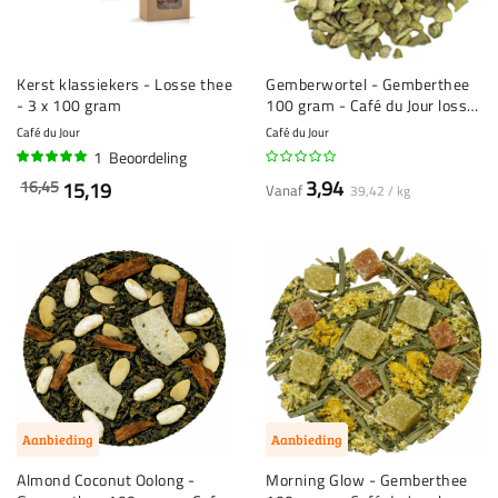
Kerst klassiekers - Losse thee
Gemberwortel - Gemberthee
- 3 x 100 gram
100 gram - Café du Jour losse
thee
Café du Jour
Café du Jour
1
Beoordeling
100%
3,94
16,45
15,19
Vanaf
39,42 / kg
Aanbieding
Aanbieding
Almond Coconut Oolong -
Morning Glow - Gemberthee