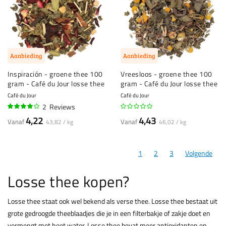
Aanbieding
Aanbieding
Inspiración - groene thee 100
Vreesloos - groene thee 100
gram - Café du Jour losse thee
gram - Café du Jour losse thee
Café du Jour
Café du Jour
2
Reviews
75%
4,22
4,43
Vanaf
Vanaf
43,82 / kg
46,02 / kg
1
2
3
Volgende
Losse thee kopen?
Losse thee staat ook wel bekend als verse thee. Losse thee bestaat uit
grote gedroogde theeblaadjes die je in een filterbakje of zakje doet en
vermengt met heet water. Losse thee bevat meer antioxidanten en