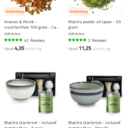
Aanbieding
Aanbieding
Ananas & Perzik -
Matcha poeder uit Japan - 50
vruchtenthee 100 gram - Café
gram
du Jour Losse Thee
Café du Jour
Café du Jour
42
Reviews
2
Reviews
100%
95%
4,35
11,25
Vanaf
Vanaf
43,52 / kg
224,92 / kg
Matcha starterset - inclusief
Matcha starterset - inclusief
matcha thee - Aurora
matcha thee - Wasabi