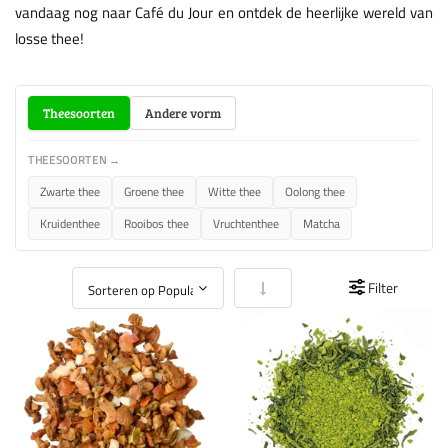
vandaag nog naar Café du Jour en ontdek de heerlijke wereld van
losse thee!
Theesoorten
Andere vorm
THEESOORTEN →
Zwarte thee
Groene thee
Witte thee
Oolong thee
Kruidenthee
Rooibos thee
Vruchtenthee
Matcha
Van laag naar hoog sorteren
Filter