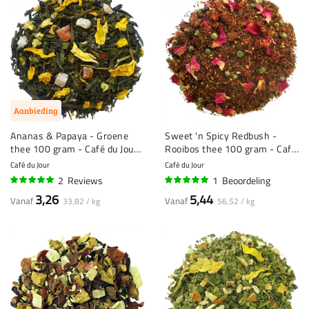
Aanbieding
Ananas & Papaya - Groene
Sweet 'n Spicy Redbush -
thee 100 gram - Café du Jour
Rooibos thee 100 gram - Café
losse thee
du Jour losse thee
Café du Jour
Café du Jour
2
Reviews
1
Beoordeling
100%
100%
3,26
5,44
Vanaf
Vanaf
33,82 / kg
56,52 / kg