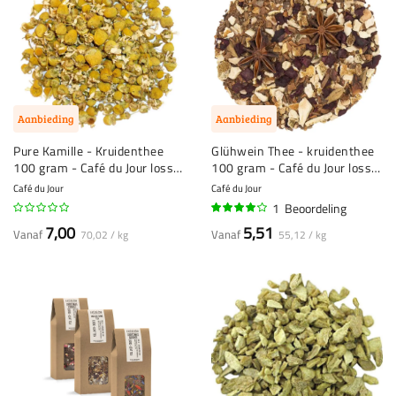
Aanbieding
Aanbieding
Pure Kamille - Kruidenthee
Glühwein Thee - kruidenthee
100 gram - Café du Jour losse
100 gram - Café du Jour losse
thee
thee
Café du Jour
Café du Jour
1
Beoordeling
80%
7,00
5,51
Vanaf
Vanaf
70,02 / kg
55,12 / kg