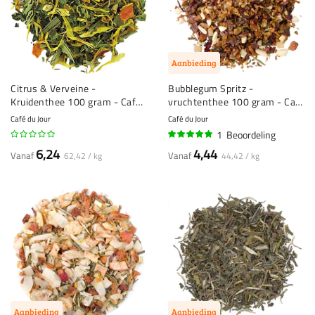
Aanbieding
Citrus & Verveine -
Bubblegum Spritz -
Kruidenthee 100 gram - Café
vruchtenthee 100 gram - Café
du Jour losse thee
du Jour Losse Thee
Café du Jour
Café du Jour
1
Beoordeling
100%
6,24
4,44
Vanaf
Vanaf
62,42 / kg
44,42 / kg
Aanbieding
Aanbieding