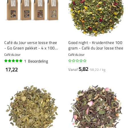
Café du Jour verse losse thee
Good night - Kruidenthee 100
- Go Green pakket - 4 x 100
gram - Café du Jour losse thee
gram
Café du Jour
Café du Jour
1
Beoordeling
100%
5,82
17,22
Vanaf
58,22 / kg