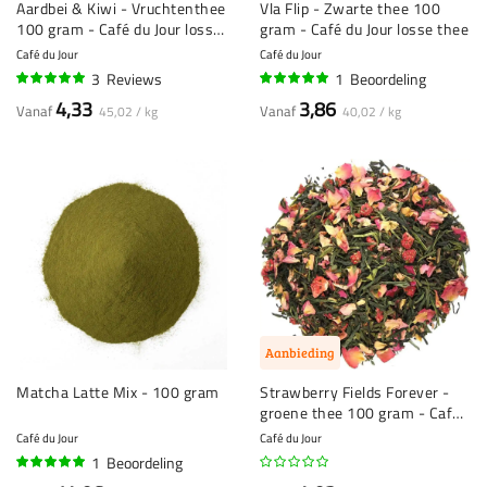
Aardbei & Kiwi - Vruchtenthee
Vla Flip - Zwarte thee 100
100 gram - Café du Jour losse
gram - Café du Jour losse thee
thee
Café du Jour
Café du Jour
3
Reviews
1
Beoordeling
100%
100%
4,33
3,86
Vanaf
Vanaf
45,02 / kg
40,02 / kg
Aanbieding
Matcha Latte Mix - 100 gram
Strawberry Fields Forever -
groene thee 100 gram - Café
du Jour Losse Thee
Café du Jour
Café du Jour
1
Beoordeling
100%