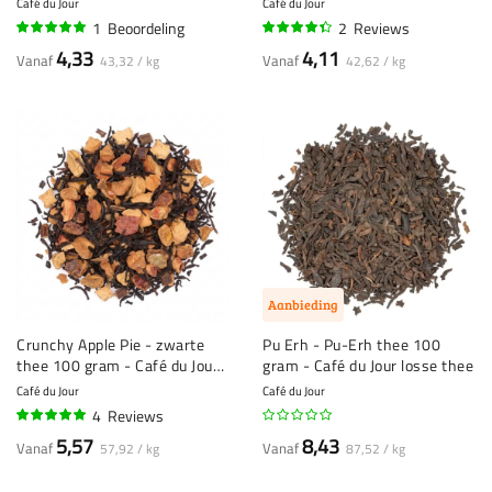
Café du Jour
Café du Jour
1
Beoordeling
2
Reviews
100%
85%
4,33
4,11
Vanaf
Vanaf
43,32 / kg
42,62 / kg
Aanbieding
Crunchy Apple Pie - zwarte
Pu Erh - Pu-Erh thee 100
thee 100 gram - Café du Jour
gram - Café du Jour losse thee
losse thee
Café du Jour
Café du Jour
4
Reviews
100%
5,57
8,43
Vanaf
Vanaf
57,92 / kg
87,52 / kg