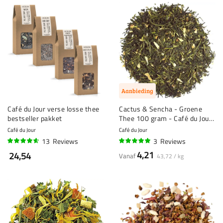
Aanbieding
Café du Jour verse losse thee
Cactus & Sencha - Groene
bestseller pakket
Thee 100 gram - Café du Jour
losse thee
Café du Jour
Café du Jour
13
Reviews
3
Reviews
89%
97%
4,21
24,54
Vanaf
43,72 / kg