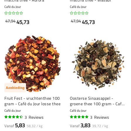
Café du Jour
Café du Jour
47,94
47,94
45,73
45,73
Aanbieding
Fruit Fest - vruchtenthee 100
Oosterse Sinaasappel -
gram - Café du Jour losse thee
groene thee 100 gram - Café
du Jour losse thee
Café du Jour
Café du Jour
3
Reviews
3
Reviews
87%
100%
5,83
3,83
Vanaf
Vanaf
58,32 / kg
39,72 / kg