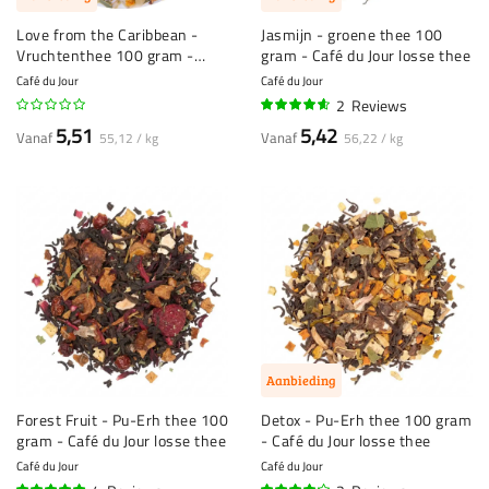
Love from the Caribbean -
Jasmijn - groene thee 100
Vruchtenthee 100 gram -
gram - Café du Jour losse thee
Café du Jour losse thee
Café du Jour
Café du Jour
2
Reviews
90%
5,51
5,42
Vanaf
Vanaf
55,12 / kg
56,22 / kg
Aanbieding
Forest Fruit - Pu-Erh thee 100
Detox - Pu-Erh thee 100 gram
gram - Café du Jour losse thee
- Café du Jour losse thee
Café du Jour
Café du Jour