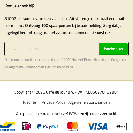
Kom je er ook bij?
81002 personen schreven zich al in. Wij sturen je maximaal één mail
per maand.
Ontvang 100 spaarpunten bij je aanmelding! Zorg dat je
ingelogd bent of inlogt na het aanmelden voor de nieuwsbrief.
Inschrijven
Dit formulier wordt beschermd door reCAPTCHA. Het
Privacybeleid
van Google en
de
Algemene voorwaarden
zijn van toepassing.
Copyright © 2026 Café du Jour B.V. - VAT: NL866270152B01
Klachten
Privacy Policy
Algemene voorwaarden
Alle prijzen in euro en inclusief BTW tenzij anders vermeld.