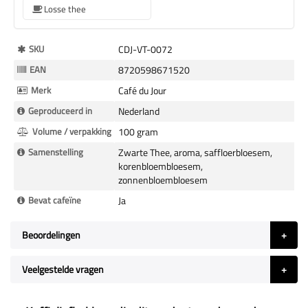
Losse thee
Meer
SKU
CDJ-VT-0072
Informatie
EAN
8720598671520
Merk
Café du Jour
Geproduceerd in
Nederland
Volume / verpakking
100 gram
Samenstelling
Zwarte Thee, aroma, saffloerbloesem,
korenbloembloesem,
zonnenbloembloesem
Bevat cafeïne
Ja
Beoordelingen
Veelgestelde vragen