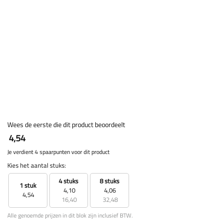
Wees de eerste die dit product beoordeelt
4,54
Je verdient 4 spaarpunten voor dit product
Kies het aantal stuks:
4 stuks
8 stuks
1 stuk
4,10
4,06
4,54
16,40
32,48
Alle genoemde prijzen in dit blok zijn inclusief BTW.