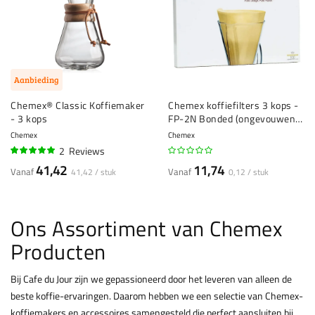
Aanbieding
Chemex® Classic Koffiemaker
Chemex koffiefilters 3 kops -
- 3 kops
FP-2N Bonded (ongevouwen,
ongebleekt) - 100 stuks
Chemex
Chemex
2
Reviews
100%
41,42
11,74
Vanaf
Vanaf
41,42 / stuk
0,12 / stuk
Ons Assortiment van Chemex
Producten
Bij Cafe du Jour zijn we gepassioneerd door het leveren van alleen de
beste koffie-ervaringen. Daarom hebben we een selectie van Chemex-
koffiemakers en accessoires samengesteld die perfect aansluiten bij