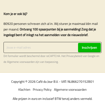
Kom je er ook bij?
80920 personen schreven zich al in. Wij sturen je maximaal één mail
per maand.
Ontvang 100 spaarpunten bij je aanmelding! Zorg dat je
ingelogd bent of inlogt na het aanmelden voor de nieuwsbrief.
Inschrijven
Dit formulier wordt beschermd door reCAPTCHA. Het
Privacybeleid
van Google en
de
Algemene voorwaarden
zijn van toepassing.
Copyright © 2026 Café du Jour B.V. - VAT: NL866270152B01
Klachten
Privacy Policy
Algemene voorwaarden
Alle prijzen in euro en inclusief BTW tenzij anders vermeld.