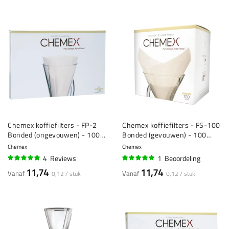
Chemex koffiefilters - FP-2
Chemex koffiefilters - FS-100
Bonded (ongevouwen) - 100
Bonded (gevouwen) - 100
stuks
stuks
Chemex
Chemex
4
Reviews
1
Beoordeling
98%
100%
11,74
11,74
Vanaf
Vanaf
0,12 / stuk
0,12 / stuk