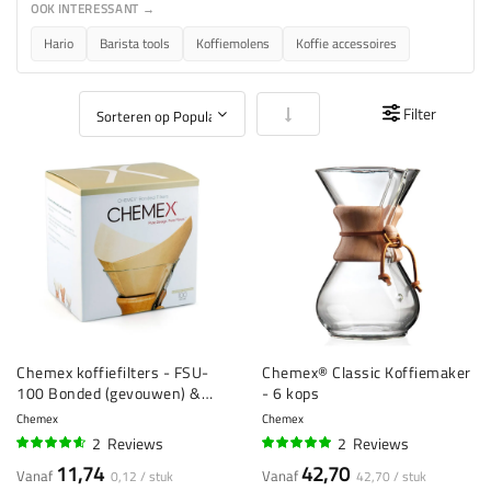
OOK INTERESSANT →
Hario
Barista tools
Koffiemolens
Koffie accessoires
Van laag naar hoog sorteren
Filter
Chemex koffiefilters - FSU-
Chemex® Classic Koffiemaker
100 Bonded (gevouwen) &
- 6 kops
natuurlijk - 100 stuks
Chemex
Chemex
2
Reviews
2
Reviews
90%
95%
11,74
42,70
Vanaf
Vanaf
0,12 / stuk
42,70 / stuk