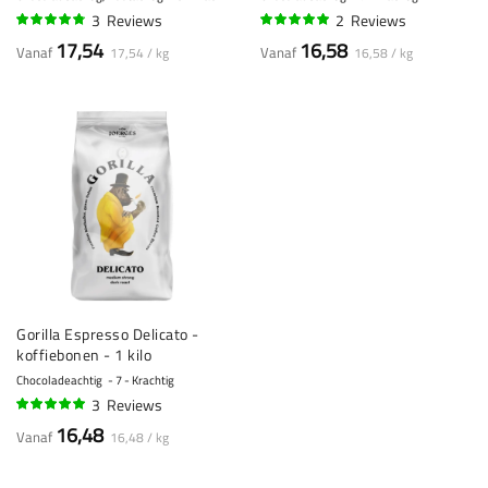
3
Reviews
2
Reviews
93%
100%
17,54
16,58
Vanaf
Vanaf
17,54 / kg
16,58 / kg
Gorilla Espresso Delicato -
koffiebonen - 1 kilo
Chocoladeachtig
7 - Krachtig
3
Reviews
97%
16,48
Vanaf
16,48 / kg