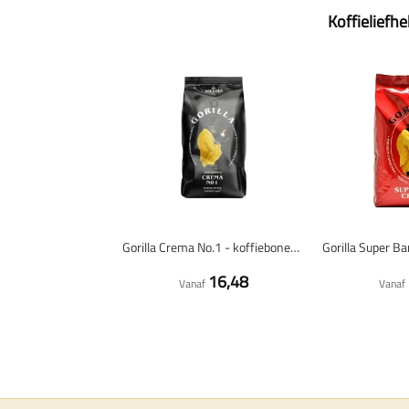
Koffieliefh
Gorilla Crema No.1 - koffiebonen - 1 kilo
16,48
Vanaf
Vanaf