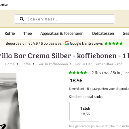
offie
!
Koffie
Thee
Apparatuur & Toebehoren
Delicatessen
Ges
Beoordeeld met
4.9
/
5
op basis van
Google klantreviews
illa Bar Crema Silber - koffiebonen - 1 
Home
Koffie
Gorilla koffiebonen
Gorilla Bar Crema Silber - kof...
2
Reviews
Schrijf e
18,56
Je verdient 18 spaarpunten voor dit produ
Kies het aantal stuks:
1 stuk
18,56
Alle genoemde prijzen in dit blok zijn incl