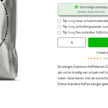
Eenmalige aankoop
zonder abonnement
Tip:
Voeg
twee schoonmaaktabl
Tip:
Voeg
ontkalkingspoeder (uni
Tip:
Voeg
fles ontkalker 500ml (
Gratis 
★★★★★
4,9/
De Joerges Espresso Koffiebonen Go
zijn vol en kruidig van smaak met h
noten. Deze bonen met de iconische 
Duitse branderij Kaffee Joerges geb