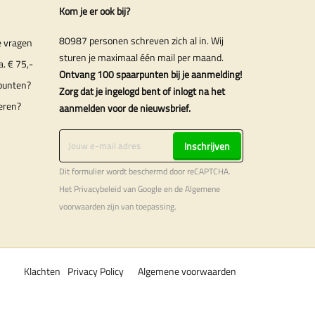
Kom je er ook bij?
80987 personen schreven zich al in. Wij
e vragen
sturen je maximaal één mail per maand.
a. € 75,-
Ontvang 100 spaarpunten bij je aanmelding!
punten?
Zorg dat je ingelogd bent of inlogt na het
eren?
aanmelden voor de nieuwsbrief.
Inschrijven
Dit formulier wordt beschermd door reCAPTCHA.
Het
Privacybeleid
van Google en de
Algemene
voorwaarden
zijn van toepassing.
Klachten
Privacy Policy
Algemene voorwaarden