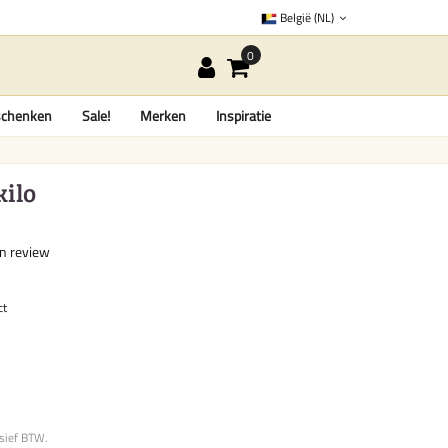
België (NL)
chenken
Sale!
Merken
Inspiratie
kilo
en review
ct
usief BTW.