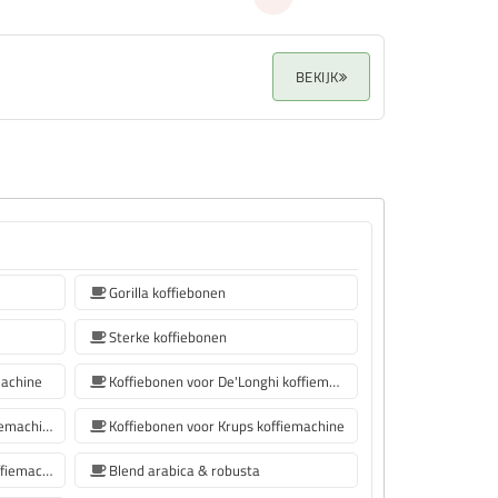
BEKIJK
Gorilla koffiebonen
Sterke koffiebonen
machine
Koffiebonen voor De'Longhi koffiemachine
Koffiebonen voor Philips koffiemachine
Koffiebonen voor Krups koffiemachine
koffiebonen voor Siemens koffiemachine
Blend arabica & robusta