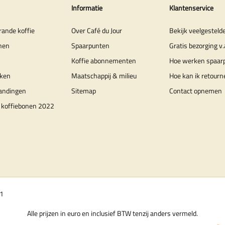
Informatie
Klantenservice
rande koffie
Over Café du Jour
Bekijk veelgesteld
nen
Spaarpunten
Gratis bezorging v.
Koffie abonnementen
Hoe werken spaar
ken
Maatschappij & milieu
Hoe kan ik retourn
randingen
Sitemap
Contact opnemen
 koffiebonen 2022
01
Alle prijzen in euro en inclusief BTW tenzij anders vermeld.