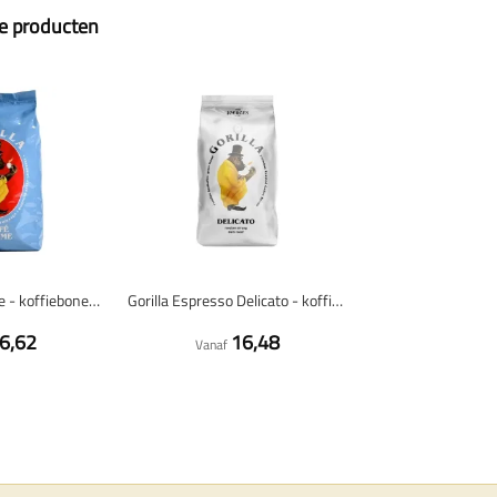
ze producten
Gorilla Café Crème - koffiebonen - 1 kilo
Gorilla Espresso Delicato - koffiebonen - 1 kilo
6,62
16,48
Vanaf