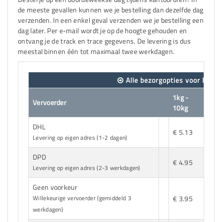
de meeste gevallen kunnen we je bestelling dan dezelfde dag
verzenden. In een enkel geval verzenden we je bestelling een
dag later. Per e-mail wordt je op de hoogte gehouden en
ontvang je de track en trace gegevens. De levering is dus
meestal binnen één tot maximaal twee werkdagen.
Alle bezorgopties voor Nede
1kg -
Vervoerder
10
10kg
DHL
€ 5.13
n.v.
Levering op eigen adres (1-2 dagen)
DPD
€
€ 4.95
8.3
Levering op eigen adres (2-3 werkdagen)
Geen voorkeur
€
€ 3.95
Willekeurige vervoerder (gemiddeld 3
3.9
werkdagen)