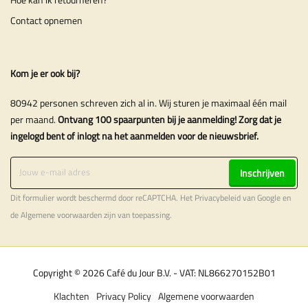
Contact opnemen
Kom je er ook bij?
80942 personen schreven zich al in. Wij sturen je maximaal één mail
per maand.
Ontvang 100 spaarpunten bij je aanmelding! Zorg dat je
ingelogd bent of inlogt na het aanmelden voor de nieuwsbrief.
Inschrijven
Dit formulier wordt beschermd door reCAPTCHA. Het
Privacybeleid
van Google en
de
Algemene voorwaarden
zijn van toepassing.
Copyright © 2026 Café du Jour B.V. - VAT: NL866270152B01
Klachten
Privacy Policy
Algemene voorwaarden