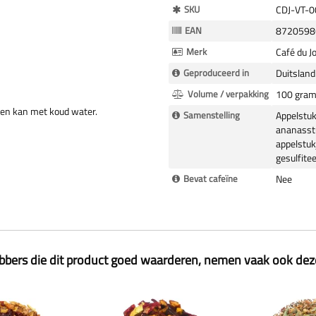
Meer
SKU
CDJ-VT-
Informatie
EAN
8720598
Merk
Café du J
Geproduceerd in
Duitsland
Volume / verpakking
100 gra
 een kan met koud water.
Samenstelling
Appelstuk
ananasstu
appelstuk
gesulfite
Bevat cafeïne
Nee
ebbers die dit product goed waarderen, nemen vaak ook de