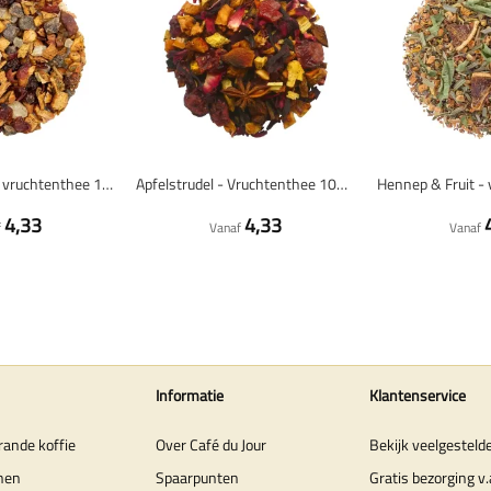
Peach Cocktail - vruchtenthee 100 gram - Café du Jour losse thee
Apfelstrudel - Vruchtenthee 100 gram - Café du Jour losse thee
4,33
4,33
f
Vanaf
Vanaf
Informatie
Klantenservice
rande koffie
Over Café du Jour
Bekijk veelgesteld
nen
Spaarpunten
Gratis bezorging v.