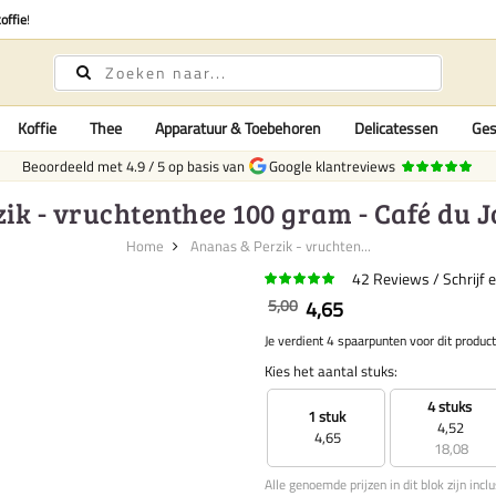
offie
!
Koffie
Thee
Apparatuur & Toebehoren
Delicatessen
Ges
Beoordeeld met
4.9
/
5
op basis van
Google klantreviews
ik - vruchtenthee 100 gram - Café du J
Home
Ananas & Perzik - vruchten...
42
Reviews
Schrijf 
5,00
4,65
Je verdient 4 spaarpunten voor dit product
Kies het aantal stuks:
4 stuks
1 stuk
4,52
4,65
18,08
Alle genoemde prijzen in dit blok zijn incl