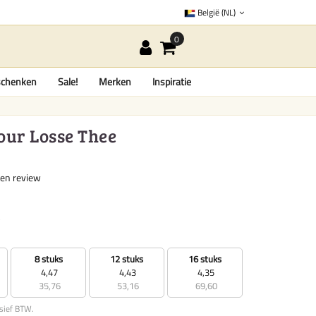
België (NL)
chenken
Sale!
Merken
Inspiratie
our Losse Thee
een review
8 stuks
12 stuks
16 stuks
4,47
4,43
4,35
35,76
53,16
69,60
usief BTW.