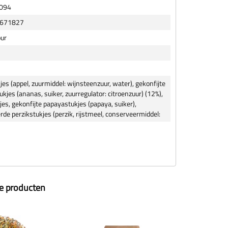
0094
671827
our
m
jes (appel, zuurmiddel: wijnsteenzuur, water), gekonfijte
kjes (ananas, suiker, zuurregulator: citroenzuur) (12%),
jes, gekonfijte papayastukjes (papaya, suiker),
erde perzikstukjes (perzik, rijstmeel, conserveermiddel:
ze producten