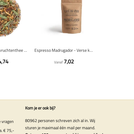
Hennep & Fruit - vruchtenthee 100 gram - Café du Jour losse thee
Espresso Madrugador - Verse koffiebonen
4,74
7,02
Vanaf
Kom je er ook bij?
80962 personen schreven zich al in. Wij
e vragen
sturen je maximaal één mail per maand.
a. € 75,-