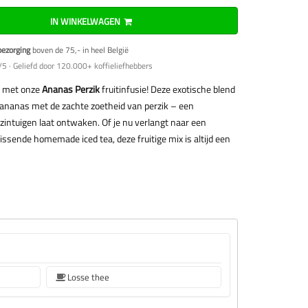
IN WINKELWAGEN
bezorging
boven de 75,- in heel België
5 · Geliefd door 120.000+ koffieliefhebbers
e met onze
Ananas Perzik
fruitinfusie! Deze exotische blend
 ananas met de zachte zoetheid van perzik – een
zintuigen laat ontwaken. Of je nu verlangt naar een
ssende homemade iced tea, deze fruitige mix is altijd een
Losse thee