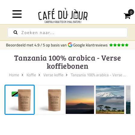
Gratis bezorging
op koffie & thee vanaf 75,-
Beoordeeld met
4.9
/
5
op basis van
Google klantreviews
Tanzania 100% arabica - Verse
koffiebonen
Home
Koffie
Verse koffie
Tanzania 100% arabica - Verse ...