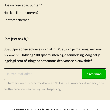
Hoe werken spaarpunten?
Hoe kan ik retourneren?
Contact opnemen
Kom je er ook bij?
80958 personen schreven zich al in. Wij sturen je maximaal één mail
per maand.
Ontvang 100 spaarpunten bij je aanmelding! Zorg dat je
ingelogd bent of inlogt na het aanmelden voor de nieuwsbrief.
Inschrijven
Dit formulier wordt beschermd door reCAPTCHA. Het
Privacybeleid
van Google en
de
Algemene voorwaarden
zijn van toepassing.
Copyright © 2026 Café du Jour B.V. - VAT: NL866270152B01