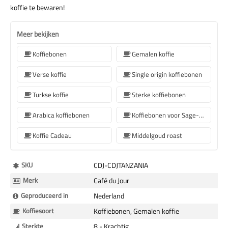
koffie te bewaren!
Meer bekijken
Koffiebonen
Gemalen koffie
Verse koffie
Single origin koffiebonen
Turkse koffie
Sterke koffiebonen
Arabica koffiebonen
Koffiebonen voor Sage-koffiemachines
Koffie Cadeau
Middelgoud roast
Meer
SKU
CDJ-CDJTANZANIA
Informatie
Merk
Café du Jour
Geproduceerd in
Nederland
Koffiesoort
Koffiebonen, Gemalen koffie
Sterkte
8 - Krachtig