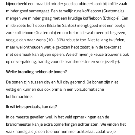
bijvoorbeeld een maaltijd minder goed combineert, ook bij koffie vaak
minder goed samengaat. Een tamelijk zure koffieboon (Guatemala)
mengen we minder graag met een kruidige koffieboon (Ethiopië). Een
milde zoete koffieboon (Brazilië Santos) mengt goed met een beetje
zure koffieboon (Guatemala) en om het milde wat meer pit te geven,
voeg je dan naar wens (10 - 30%) robusta toe. Niet te lang twijfelen,
maar wel onthouden wat je gekozen hebt zodat je in de toekomst
met de smaak kan blijven spelen. We schrijven je keuze trouwens ook
op de verpakking, handig voor de brandmeester en voor jezelf ;-).
Welke branding hebben de bonen?
De bonen zijn tussen city en full city gebrand. De bonen zijn niet
vettig en kunnen dus ook prima in een volautomatische
koffiemachine.
Ik wil iets speciaals, kan dat?
In de meeste gevallen wel. In het veld opmerkingen aan de
brandmeester kan je extra opmerkingen achterlaten. We vinden het
vaak handig als je een telefoonnummer achterlaat zodat we je