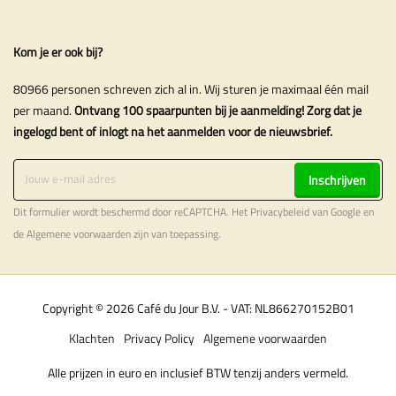
Kom je er ook bij?
80966 personen schreven zich al in. Wij sturen je maximaal één mail
per maand.
Ontvang 100 spaarpunten bij je aanmelding! Zorg dat je
ingelogd bent of inlogt na het aanmelden voor de nieuwsbrief.
Inschrijven
Dit formulier wordt beschermd door reCAPTCHA. Het
Privacybeleid
van Google en
de
Algemene voorwaarden
zijn van toepassing.
Copyright © 2026 Café du Jour B.V. - VAT: NL866270152B01
Klachten
Privacy Policy
Algemene voorwaarden
Alle prijzen in euro en inclusief BTW tenzij anders vermeld.