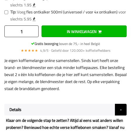
slechts 1.95
Tip:
Voeg
fles ontkalker 500ml (universeel / voor 4x ontkalken)
voor
slechts 5.95
IN WINKELWAGEN
Gratis bezorging
boven de 75,- in heel België
★★★★★
4,9/5 · Geliefd door 120.000+ koffieliefhebbers
Je eigen koffiemelange online samenstellen. Sinds kort heeft onze
brand- en blendmeester een stuk minder koffiepauzes. Elke bestelling
bevat 2 x één kilo koffiebonen die je hier zelf kunt samenstellen. Bepaal
je eigen melange, de blendmeester doet de rest. Op elke verpakking
staat de branddatum genoteerd.
Details
Klaar om de volgende stap te zetten? Altijd al eens wat anders willen
proberen? Benieuwd hoe echte verse koffiebonen smaken? Vanaf nu