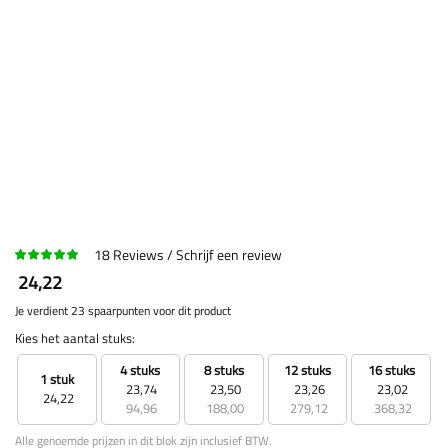
18
Reviews
Schrijf een review
24,22
Je verdient 23 spaarpunten voor dit product
Kies het aantal stuks:
4 stuks
8 stuks
12 stuks
16 stuks
1 stuk
23,74
23,50
23,26
23,02
24,22
94,96
188,00
279,12
368,32
Alle genoemde prijzen in dit blok zijn inclusief BTW.