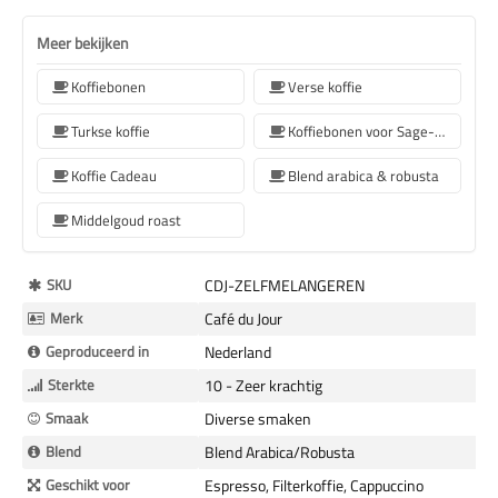
Meer bekijken
Koffiebonen
Verse koffie
Turkse koffie
Koffiebonen voor Sage-koffiemachines
Koffie Cadeau
Blend arabica & robusta
Middelgoud roast
Meer
SKU
CDJ-ZELFMELANGEREN
Informatie
Merk
Café du Jour
Geproduceerd in
Nederland
Sterkte
10 - Zeer krachtig
Smaak
Diverse smaken
Blend
Blend Arabica/Robusta
Geschikt voor
Espresso, Filterkoffie, Cappuccino