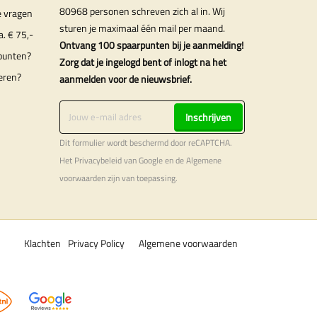
80968 personen schreven zich al in. Wij
e vragen
sturen je maximaal één mail per maand.
a. € 75,-
Ontvang 100 spaarpunten bij je aanmelding!
punten?
Zorg dat je ingelogd bent of inlogt na het
eren?
aanmelden voor de nieuwsbrief.
Inschrijven
Dit formulier wordt beschermd door reCAPTCHA.
Het
Privacybeleid
van Google en de
Algemene
voorwaarden
zijn van toepassing.
Klachten
Privacy Policy
Algemene voorwaarden