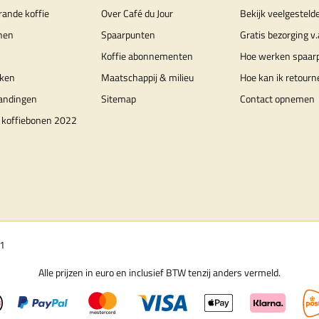
rande koffie
Over Café du Jour
Bekijk veelgesteld
nen
Spaarpunten
Gratis bezorging v.
Koffie abonnementen
Hoe werken spaar
ken
Maatschappij & milieu
Hoe kan ik retourn
randingen
Sitemap
Contact opnemen
 koffiebonen 2022
01
Alle prijzen in euro en inclusief BTW tenzij anders vermeld.