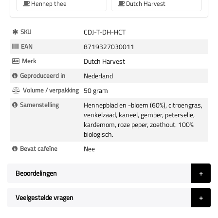
Hennep thee
Dutch Harvest
Meer
SKU
CDJ-T-DH-HCT
Informatie
EAN
8719327030011
Merk
Dutch Harvest
Geproduceerd in
Nederland
Volume / verpakking
50 gram
Samenstelling
Hennepblad en -bloem (60%), citroengras,
venkelzaad, kaneel, gember, peterselie,
kardemom, roze peper, zoethout. 100%
biologisch.
Bevat cafeïne
Nee
Beoordelingen
Veelgestelde vragen