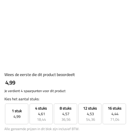
Wees de eerste die dit product beoordeelt
4,99
Je verdient 4 spaarpunten voor dit product
Kies het aantal stuks:
4 stuks
8 stuks
12 stuks
16 stuks
1 stuk
4,61
4,57
4,53
4,44
4,99
18,44
36,56
54,36
71,04
Alle genoemde prijzen in dit blok zijn inclusief BTW.