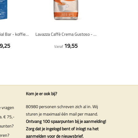
Caffè Mauro Special Bar - koffiebonen - 1 kilo
Lavazza Caffè Crema Gustoso - koffiebonen - 1 kilo
9,25
19,55
Vanaf
Kom je er ook bij?
80980 personen schreven zich al in. Wij
e vragen
sturen je maximaal één mail per maand.
a. € 75,-
Ontvang 100 spaarpunten bij je aanmelding!
punten?
Zorg dat je ingelogd bent of inlogt na het
eren?
aanmelden voor de nieuwsbrief.