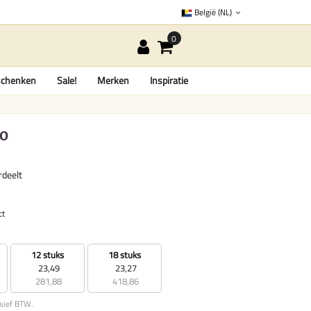
België (NL)
chenken
Sale!
Merken
Inspiratie
lo
rdeelt
ct
12 stuks
18 stuks
23,49
23,27
281,88
418,86
usief BTW.