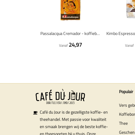
Passalacqua Cremador - koffiebonen - 1 kilo
24,97
Vanaf
Vanaf
Populair
Vers geb
Café du Jour is de gezelligste koffie- en
Koffiebo
theehandel. Met passie voor kwaliteit
Thee
en smaak brengen wij de beste koffie-
Geschen
en theesoorten bij u thuis. Onze