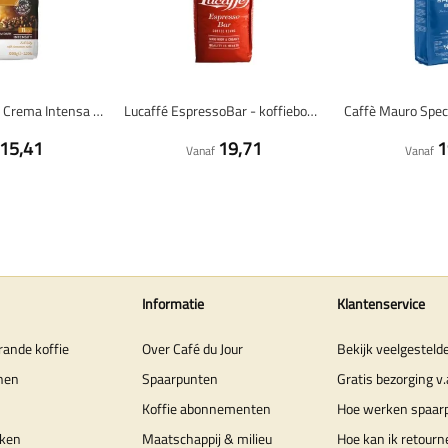
Kimbo Espresso Crema Intensa - koffiebonen - 1 kilo
Lucaffé EspressoBar - koffiebonen - 1 kilo
15,41
19,71
1
Vanaf
Vanaf
Informatie
Klantenservice
rande koffie
Over Café du Jour
Bekijk veelgesteld
nen
Spaarpunten
Gratis bezorging v.
Koffie abonnementen
Hoe werken spaar
ken
Maatschappij & milieu
Hoe kan ik retourn