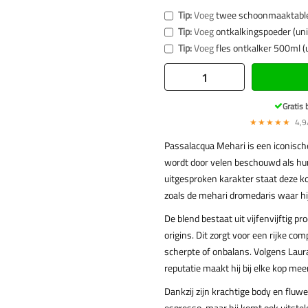
Tip:
Voeg
twee schoonmaaktabl
Tip:
Voeg
ontkalkingspoeder (uni
Tip:
Voeg
fles ontkalker 500ml (
Gratis 
★★★★★
4,9/
Passalacqua Mehari is een iconisc
wordt door velen beschouwd als hun
uitgesproken karakter staat deze ko
zoals de mehari dromedaris waar hi
De blend bestaat uit vijfenvijftig p
origins. Dit zorgt voor een rijke com
scherpte of onbalans. Volgens Laur
reputatie maakt hij bij elke kop mee
Dankzij zijn krachtige body en fluw
espresso, maar hij komt ook uitstek