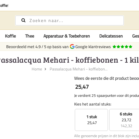
offie
!
Koffie
Thee
Apparatuur & Toebehoren
Delicatessen
Ges
Beoordeeld met
4.9
/
5
op basis van
Google klantreviews
assalacqua Mehari - koffiebonen - 1 ki
Home
Passalacqua Mehari - koffiebon...
Wees de eerste die dit product beoo
25,47
Je verdient 25 spaarpunten voor dit produ
Kies het aantal stuks:
6 stuks
1 stuk
23,72
25,47
142,32
Alle genoemde prijzen in dit blok zijn incl