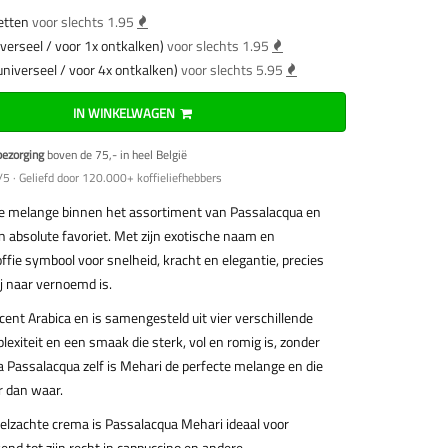
etten
voor slechts 1.95
verseel / voor 1x ontkalken)
voor slechts 1.95
universeel / voor 4x ontkalken)
voor slechts 5.95
IN WINKELWAGEN
bezorging
boven de 75,- in heel België
5 · Geliefd door 120.000+ koffieliefhebbers
he melange binnen het assortiment van Passalacqua en
 absolute favoriet. Met zijn exotische naam en
ffie symbool voor snelheid, kracht en elegantie, precies
j naar vernoemd is.
rocent Arabica en is samengesteld uit vier verschillende
plexiteit en een smaak die sterk, vol en romig is, zonder
a Passalacqua zelf is Mehari de perfecte melange en die
r dan waar.
eelzachte crema is Passalacqua Mehari ideaal voor
end tot zijn recht in cappuccino en andere