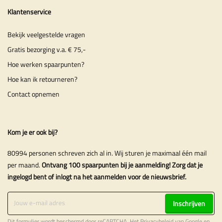
Klantenservice
Bekijk veelgestelde vragen
Gratis bezorging v.a. € 75,-
Hoe werken spaarpunten?
Hoe kan ik retourneren?
Contact opnemen
Kom je er ook bij?
80994 personen schreven zich al in. Wij sturen je maximaal één mail
per maand.
Ontvang 100 spaarpunten bij je aanmelding! Zorg dat je
ingelogd bent of inlogt na het aanmelden voor de nieuwsbrief.
Inschrijven
Dit formulier wordt beschermd door reCAPTCHA. Het
Privacybeleid
van Google en