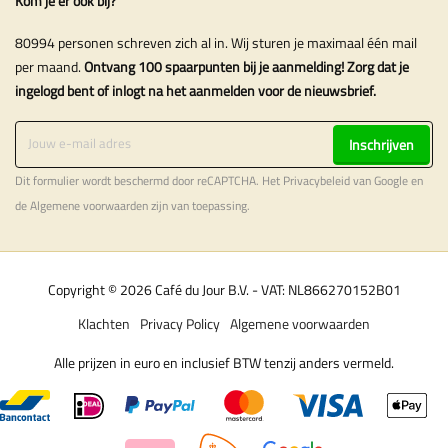
Kom je er ook bij?
80994 personen schreven zich al in. Wij sturen je maximaal één mail
per maand.
Ontvang 100 spaarpunten bij je aanmelding! Zorg dat je
ingelogd bent of inlogt na het aanmelden voor de nieuwsbrief.
Inschrijven
Dit formulier wordt beschermd door reCAPTCHA. Het
Privacybeleid
van Google en
de
Algemene voorwaarden
zijn van toepassing.
Copyright © 2026 Café du Jour B.V. - VAT: NL866270152B01
Klachten
Privacy Policy
Algemene voorwaarden
Alle prijzen in euro en inclusief BTW tenzij anders vermeld.