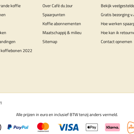
rande koffie
Over Café du Jour
Bekijk veelgesteld
nen
Spaarpunten
Gratis bezorging v.
Koffie abonnementen
Hoe werken spaar
ken
Maatschappij & milieu
Hoe kan ik retourn
randingen
Sitemap
Contact opnemen
 koffiebonen 2022
01
Alle prijzen in euro en inclusief BTW tenzij anders vermeld.