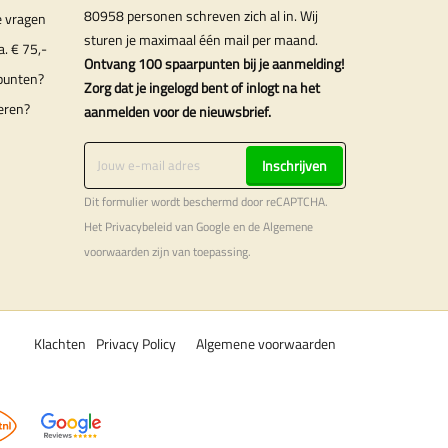
80958 personen schreven zich al in. Wij
e vragen
sturen je maximaal één mail per maand.
a. € 75,-
Ontvang 100 spaarpunten bij je aanmelding!
punten?
Zorg dat je ingelogd bent of inlogt na het
eren?
aanmelden voor de nieuwsbrief.
Inschrijven
Dit formulier wordt beschermd door reCAPTCHA.
Het
Privacybeleid
van Google en de
Algemene
voorwaarden
zijn van toepassing.
Klachten
Privacy Policy
Algemene voorwaarden