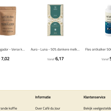
Espresso Madrugador - Verse koffiebonen
Auro - Luna - 50% donkere melkchocolade
7,02
6,17
f
Vanaf
Vanaf
Informatie
Klantenservice
rande koffie
Over Café du Jour
Bekijk veelgesteld