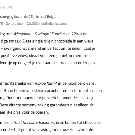
usief BTW.
bezorging
boven de 75,- in heel België
5 · Geliefd door 120.000+ koffieliefhebbers
 dag met
Mesjokke - Swingin’ Sunrise
, de 72% pure
dige smaak. Deze single origin chocolade is een ware
 – swingend, spannend en perfect om te delen. Laat je
positieve vibes, ideaal voor een genietmoment met
 deuntje op en geef je over aan de smaak van de tropen.
mt rechtstreeks van
Kokoa Kamili
in de Kilombero vallei,
en Brian bonen van kleine cacaoboeren en fermenteren en
ing. Door hun nauwkeurige werk behoudt de cacao zijn
Deze directe samenwerking garandeert niet alleen de
erlijke prijs voor de boeren.
ormeren
The Chocolate Explorers
deze bonen tot chocolade.
 onder het genot van swingende muziek – wordt de