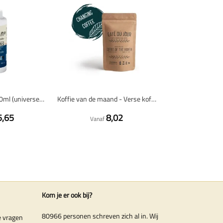
Fles ontkalker 500ml (universeel / voor 4x ontkalken)
Koffie van de maand - Verse koffiebonen
5,65
8,02
Vanaf
Kom je er ook bij?
80966 personen schreven zich al in. Wij
e vragen