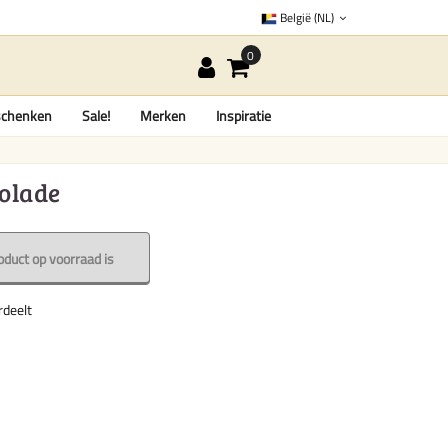
België (NL)
chenken
Sale!
Merken
Inspiratie
colade
oduct op voorraad is
rdeelt