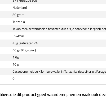
8717953203809
Nederland
80 gram
Tanzania
Ik kan melkbestanddelen bevatten dus als je daarvoor allergisch b
594kcal
43g (saturated 24)
40 g (36 g sugar)
1.6g
10 g
Cacaobonen uit de Kilombero vallei in Tanzania, rietsuiker uit Paragu
0
ebbers die dit product goed waarderen, nemen vaak ook de