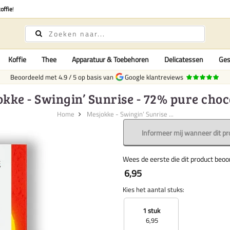
offie
!
Koffie
Thee
Apparatuur & Toebehoren
Delicatessen
Ges
Beoordeeld met
4.9
/
5
op basis van
Google klantreviews
kke - Swingin’ Sunrise - 72% pure cho
Home
Mesjokke - Swingin’ Sunrise ...
Informeer mij wanneer dit pr
Wees de eerste die dit product beoo
6,95
Kies het aantal stuks:
1 stuk
6,95