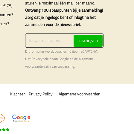
sturen je maximaal één mail per maand.
a. € 75,-
Ontvang 100 spaarpunten bij je aanmelding!
punten?
Zorg dat je ingelogd bent of inlogt na het
eren?
aanmelden voor de nieuwsbrief.
Inschrijven
Dit formulier wordt beschermd door reCAPTCHA.
Het
Privacybeleid
van Google en de
Algemene
voorwaarden
zijn van toepassing.
Klachten
Privacy Policy
Algemene voorwaarden