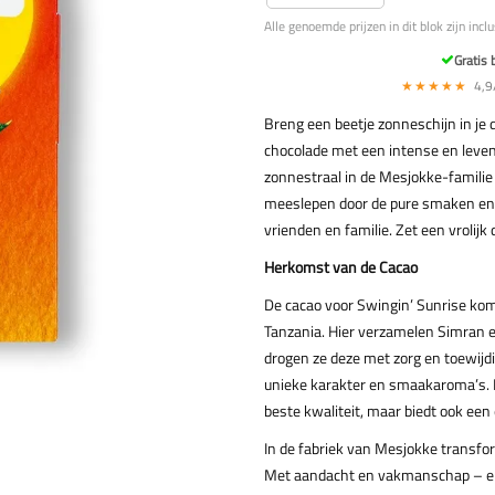
Alle genoemde prijzen in dit blok zijn incl
Gratis 
★★★★★
4,9/
Breng een beetje zonneschijn in je
chocolade met een intense en leven
zonnestraal in de Mesjokke-familie
meeslepen door de pure smaken en 
vrienden en familie. Zet een vrolijk
Herkomst van de Cacao
De cacao voor Swingin’ Sunrise ko
Tanzania. Hier verzamelen Simran 
drogen ze deze met zorg en toewijd
unieke karakter en smaakaroma’s. 
beste kwaliteit, maar biedt ook een e
In de fabriek van Mesjokke transf
Met aandacht en vakmanschap – en