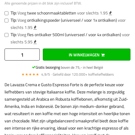
Alle genoemde prijzen in dit blok zijn inclusief BTW.
Tip:
Voeg
twee schoonmaaktabletten
voor slechts 1.95
Tip:
Voeg
ontkalkingspoeder (universeel / voor 1x ontkalken)
voor
slechts 1.95
Tip:
Voeg
fles ontkalker 500ml (universeel / voor 4x ontkalken)
voor
slechts 5.95
IN WINKELWAGEN
Gratis bezorging
boven de 75,- in heel België
★★★★★
4,9/5 · Geliefd door 120.000+ koffieliefhebbers
De Lavazza Crema e Gusto Espresso Forte is de perfecte keuze voor
liefhebbers van stevige Italiaanse koffie. Deze melange is zorgvuldig
samengesteld uit Arabica en Robusta koffiebonen, afkomstig uit Zuid-
Amerika, India en Indonesië. De bonen zijn medium-donker gebrand,
wat resulteert in een koffie met een hoge intensiteit en heerlijke tonen
van chocolade. Met zijn uitgebalanceerd smaakprofiel biedt deze koffie
een intense en rijke ervaring, ideaal voor een krachtige espresso of als