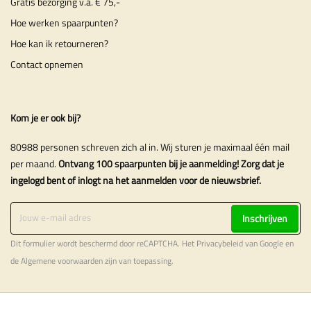
Gratis bezorging v.a. € 75,-
Hoe werken spaarpunten?
Hoe kan ik retourneren?
Contact opnemen
Kom je er ook bij?
80988 personen schreven zich al in. Wij sturen je maximaal één mail
per maand.
Ontvang 100 spaarpunten bij je aanmelding! Zorg dat je
ingelogd bent of inlogt na het aanmelden voor de nieuwsbrief.
Inschrijven
Dit formulier wordt beschermd door reCAPTCHA. Het
Privacybeleid
van Google en
de
Algemene voorwaarden
zijn van toepassing.