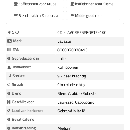
Koffiebonen voor Krups koffiemachine
koffiebonen voor Siemens koffiemachine
Blend arabica & robusta
Middelgoud roast
Meer
SKU
CDJ-LAVCREESPFORTE-1KG
Informatie
Merk
Lavazza
EAN
8000070038493
Geproduceerd in
Italië
Koffiesoort
Koffiebonen
Sterkte
9 - Zeer krachtig
Smaak
Chocoladeachtig
Blend
Blend Arabica/Robusta
Geschikt voor
Espresso, Cappuccino
Land van herkomst
Gebrand in Italië
Bevat cafeïne
Ja
Koffiebranding
Medium