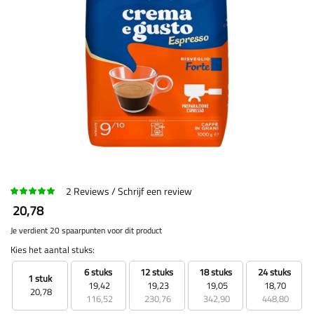
2
Reviews
Schrijf een review
20,78
Je verdient 20 spaarpunten voor dit product
Kies het aantal stuks:
6 stuks
12 stuks
18 stuks
24 stuks
1 stuk
19,42
19,23
19,05
18,70
20,78
116,52
230,76
342,90
448,80