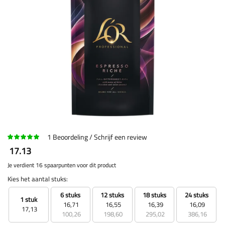
1
Beoordeling
Schrijf een review
17.13
Je verdient 16 spaarpunten voor dit product
Kies het aantal stuks:
6 stuks
12 stuks
18 stuks
24 stuks
1 stuk
16,71
16,55
16,39
16,09
17,13
100,26
198,60
295,02
386,16