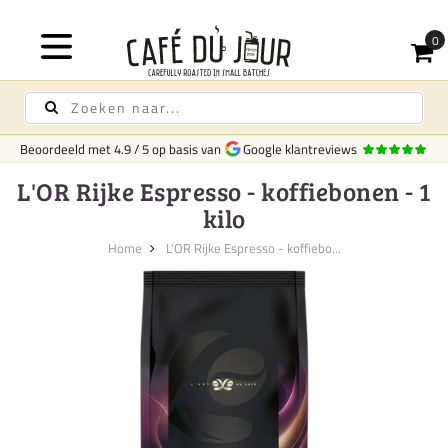
Gratis bez
Beoordeeld met
4.9
/
5
op basis van
Google klantreviews
L'OR Rijke Espresso - koffiebonen - 1
kilo
Home
L'OR Rijke Espresso - koffiebo...