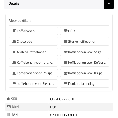
Details
Meer bekijken
Koffiebonen
L'OR
Chocolade
Sterke koffiebonen
Arabica koffiebonen
Koffiebonen voor Sage-koffiemachines
Koffiebonen voor Jura koffiemachine
Koffiebonen voor De'Longhi koffiemachine
Koffiebonen voor Philips koffiemachine
Koffiebonen voor Krups koffiemachine
koffiebonen voor Siemens koffiemachine
Donkere branding
Meer
SKU
CDJ-LOR-RICHE
Informatie
Merk
L'Or
EAN
8711000583661