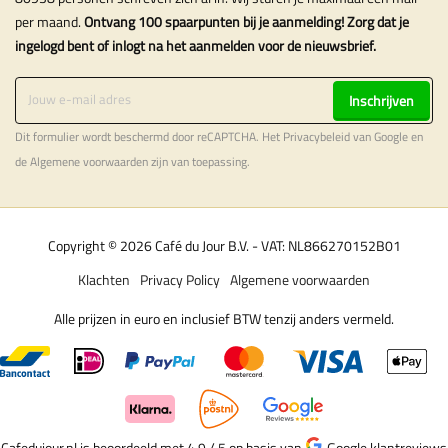
per maand.
Ontvang 100 spaarpunten bij je aanmelding! Zorg dat je
ingelogd bent of inlogt na het aanmelden voor de nieuwsbrief.
Inschrijven
Dit formulier wordt beschermd door reCAPTCHA. Het
Privacybeleid
van Google en
de
Algemene voorwaarden
zijn van toepassing.
Copyright © 2026 Café du Jour B.V. - VAT: NL866270152B01
Klachten
Privacy Policy
Algemene voorwaarden
Alle prijzen in euro en inclusief BTW tenzij anders vermeld.
Cafedujour.nl is beoordeeld met 4.9 / 5
op basis van
Google klantreviews