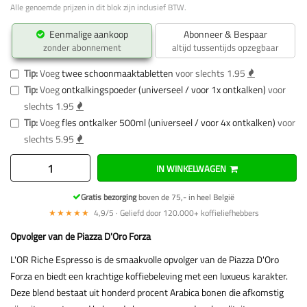
Alle genoemde prijzen in dit blok zijn inclusief BTW.
Eenmalige aankoop
Abonneer & Bespaar
zonder abonnement
altijd tussentijds opzegbaar
Tip:
Voeg
twee schoonmaaktabletten
voor slechts 1.95
Tip:
Voeg
ontkalkingspoeder (universeel / voor 1x ontkalken)
voor
slechts 1.95
Tip:
Voeg
fles ontkalker 500ml (universeel / voor 4x ontkalken)
voor
slechts 5.95
IN WINKELWAGEN
Gratis bezorging
boven de 75,- in heel België
★★★★★
4,9/5 · Geliefd door 120.000+ koffieliefhebbers
Opvolger van de Piazza D'Oro Forza
L'OR Riche Espresso is de smaakvolle opvolger van de Piazza D'Oro
Forza en biedt een krachtige koffiebeleving met een luxueus karakter.
Deze blend bestaat uit honderd procent Arabica bonen die afkomstig