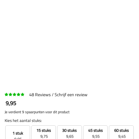
48
Reviews
Schrijf een review
9,95
Je verdient 9 spaarpunten voor dit product
Kies het aantal stuks:
15 stuks
30 stuks
45 stuks
60 stuks
1 stuk
9,75
9,65
9,55
9,45