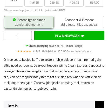
9,95
146,25
289,50
429,75
567,00
Alle genoemde prijzen in dit blok zijn inclusief BTW.
Eenmalige aankoop
Abonneer & Bespaar
zonder abonnement
altijd tussentijds opzegbaar
IN WINKELWAGEN
Gratis bezorging
boven de 75,- in heel België
★★★★★
4,9/5 · Geliefd door 120.000+ koffieliefhebbers
Om de beste kopjes koffie te zetten heb je ook een machine nodig die
altijd goed schoon is. Daarvoor hebben wij nu Clean Express Cappuccino
reiniger. De reiniger zorgt ervoor dat uw apparaten optimaal schoon
zijn, van het cappuccinosysteem tot alle slangen waar de koffie en de
melk doorheen gaan. Zo verwijder je alle aanslag, melkresten en
bacteriën die nog achtergebleven zijn.
Details