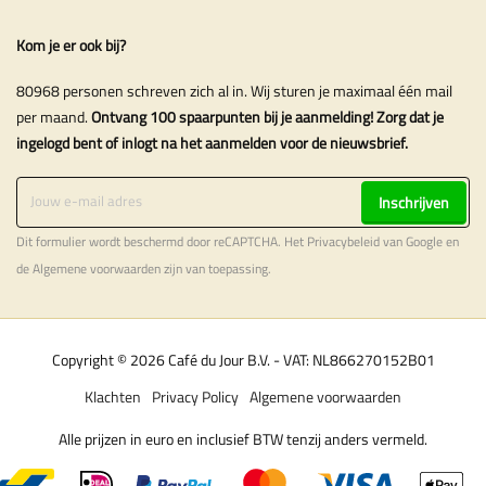
Kom je er ook bij?
80968 personen schreven zich al in. Wij sturen je maximaal één mail
per maand.
Ontvang 100 spaarpunten bij je aanmelding! Zorg dat je
ingelogd bent of inlogt na het aanmelden voor de nieuwsbrief.
Inschrijven
Dit formulier wordt beschermd door reCAPTCHA. Het
Privacybeleid
van Google en
de
Algemene voorwaarden
zijn van toepassing.
Copyright © 2026 Café du Jour B.V. - VAT: NL866270152B01
Klachten
Privacy Policy
Algemene voorwaarden
Alle prijzen in euro en inclusief BTW tenzij anders vermeld.