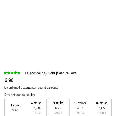
1
Beoordeling
Schrijf een review
6.96
Je verdient 6 spaarpunten voor dit product
Kies het aantal stuks:
4 stuks
8 stuks
12 stuks
16 stuks
1 stuk
6,28
6,22
6,17
6,05
6,96
25,12
49,76
74,04
96,80