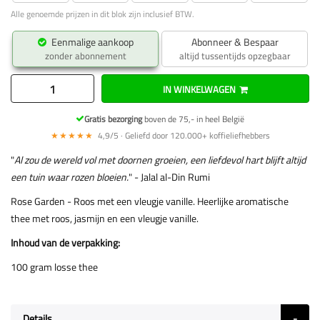
Alle genoemde prijzen in dit blok zijn inclusief BTW.
Eenmalige aankoop
Abonneer & Bespaar
zonder abonnement
altijd tussentijds opzegbaar
IN WINKELWAGEN
Gratis bezorging
boven de 75,- in heel België
★★★★★
4,9/5 · Geliefd door 120.000+ koffieliefhebbers
"
Al zou de wereld vol met doornen groeien, een liefdevol hart blijft altijd
een tuin waar rozen bloeien.
" - Jalal al-Din Rumi
Rose Garden - Roos met een vleugje vanille. Heerlijke aromatische
thee met roos, jasmijn en een vleugje vanille.
Inhoud van de verpakking:
100 gram losse thee
Details