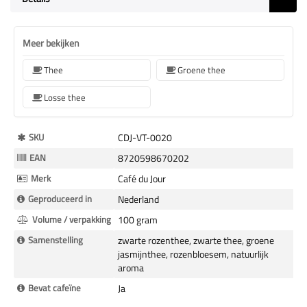
Meer bekijken
Thee
Groene thee
Losse thee
Meer
SKU
CDJ-VT-0020
Informatie
EAN
8720598670202
Merk
Café du Jour
Geproduceerd in
Nederland
Volume / verpakking
100 gram
Samenstelling
zwarte rozenthee, zwarte thee, groene
jasmijnthee, rozenbloesem, natuurlijk
aroma
Bevat cafeïne
Ja