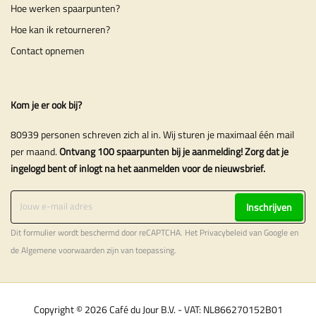
Hoe werken spaarpunten?
Hoe kan ik retourneren?
Contact opnemen
Kom je er ook bij?
80939 personen schreven zich al in. Wij sturen je maximaal één mail
per maand.
Ontvang 100 spaarpunten bij je aanmelding! Zorg dat je
ingelogd bent of inlogt na het aanmelden voor de nieuwsbrief.
Inschrijven
Dit formulier wordt beschermd door reCAPTCHA. Het
Privacybeleid
van Google en
de
Algemene voorwaarden
zijn van toepassing.
Copyright © 2026 Café du Jour B.V. - VAT: NL866270152B01