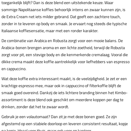
toegankelijk blijft? Dan is deze blend een uitstekende keuze. Waar
sommige Napolitaanse koffies behoorlijk intens en zwaar kunnen zijn, is
de Extra Cream net iets milder gebrand. Dat geeft een zachtere touch,
zonder in te leveren op body en smaak. Je ervaart nog steeds die typische
Italiaanse koffiesensatie, maar met een ronder karakter.
De combinatie van Arabica en Robusta zorgt voor een mooie balans. De
Arabica-bonen brengen aroma en een lichte zoetheid, terwijl de Robusta
zorgt voor pit, een stevige body en die kenmerkende cremalaag. Vooral die
dikke crema maakt deze koffie aantrekkelijk voor liefhebbers van espresso
en cappuccino.
Wat deze koffie extra interessant maakt, is de veelzijdigheid. Je zet er een
krachtige espresso mee, maar ook in cappuccino of filterkoffie blijft de
smaak goed overeind. Dankzij de iets lichtere branding binnen het Kimbo-
assortiment is deze blend ook geschikt om meerdere koppen per dag te
drinken, zonder dat het te zwaar wordt.
Gebruik je een volautomaat? Dan zit je met deze bonen goed. Ze zijn
afgestemd op een stabiele doorloop en leveren consistent resultaat, kopje
na kopje. Ideaal voor thuis, maar ook voor op kantoor.