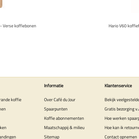
 - Verse koffiebonen
Hario V60 koffie
Informatie
Klantenservice
rande koffie
Over Café du Jour
Bekijk veelgesteld
nen
Spaarpunten
Gratis bezorging v.
Koffie abonnementen
Hoe werken spaar
ken
Maatschappij & milieu
Hoe kan ik retourn
randingen
Sitemap
Contact opnemen