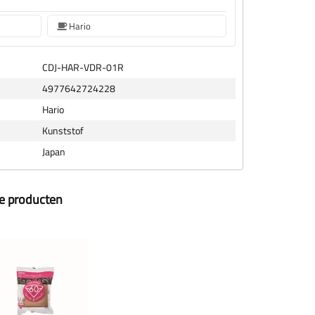
Hario
CDJ-HAR-VDR-01R
4977642724228
Hario
Kunststof
Japan
ze producten