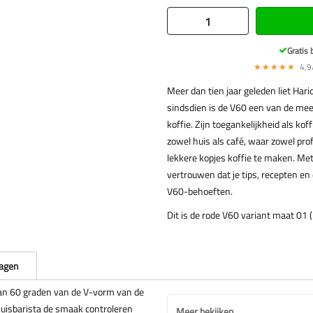
Gratis 
★★★★★
4,9/
Meer dan tien jaar geleden liet Har
sindsdien is de V60 een van de mee
koffie. Zijn toegankelijkheid als ko
zowel huis als café, waar zowel pr
lekkere kopjes koffie te maken. Met
vertrouwen dat je tips, recepten en
V60-behoeften.
Dit is de rode V60 variant maat 01 (1
ragen
an 60 graden van de V-vorm van de
thuisbarista de smaak controleren
Meer bekijken