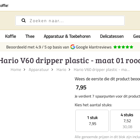
offie
!
Koffie
Thee
Apparatuur & Toebehoren
Delicatessen
Ges
Beoordeeld met
4.9
/
5
op basis van
Google klantreviews
Hario V60 dripper plastic - maat 01 roo
Home
Apparatuur
Hario
Hario V60 dripper plastic - ma...
Wees de eerste die dit product beoo
7,95
Je verdient 7 spaarpunten voor dit product
Kies het aantal stuks:
4 stuks
1 stuk
7,52
7,95
30,08
Alle genoemde prijzen in dit blok zijn incl