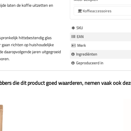
jde laten de koffie uitzetten en
Koffieaccessoires
Meer
SKU
Informatie
EAN
spronkelijk hittebestendig glas
 gaan richten op huishoudelijke
Merk
n de daaropvolgende jaren uitgegroeid
Ingrediënten
horen.
Geproduceerd in
ebbers die dit product goed waarderen, nemen vaak ook de