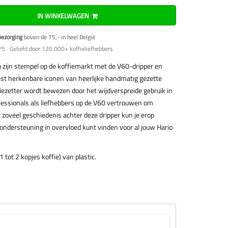
IN WINKELWAGEN
bezorging
boven de 75,- in heel België
5 · Geliefd door 120.000+ koffieliefhebbers
io zijn stempel op de koffiemarkt met de V60-dripper en
st herkenbare iconen van heerlijke handmatig gezette
ffiezetter wordt bewezen door het wijdverspreide gebruik in
ofessionals als liefhebbers op de V60 vertrouwen om
 zoveel geschiedenis achter deze dripper kun je erop
 ondersteuning in overvloed kunt vinden voor al jouw Hario
 tot 2 kopjes koffie) van plastic.