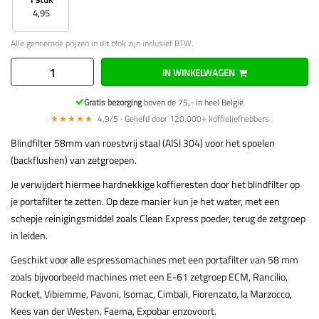
4,95
Alle genoemde prijzen in dit blok zijn inclusief BTW.
IN WINKELWAGEN
Gratis bezorging
boven de 75,- in heel België
★★★★★
4,9/5 · Geliefd door 120.000+ koffieliefhebbers
Blindfilter 58mm van roestvrij staal (AISI 304) voor het spoelen
(backflushen) van zetgroepen.
Je verwijdert hiermee hardnekkige koffieresten door het blindfilter op
je portafilter te zetten. Op deze manier kun je het water, met een
schepje reinigingsmiddel zoals Clean Express poeder, terug de zetgroep
in leiden.
Geschikt voor alle espressomachines met een portafilter van 58 mm
zoals bijvoorbeeld machines met een E-61 zetgroep ECM, Rancilio,
Rocket, Vibiemme, Pavoni, Isomac, Cimbali, Fiorenzato, la Marzocco,
Kees van der Westen, Faema, Expobar enzovoort.