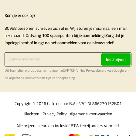
Kom je er ook bij?
80958 personen schreven zich al in. Wij sturen je maximaal één mail
per maand.
Ontvang 100 spaarpunten bij je aanmelding! Zorg dat je
ingelogd bent of inlogt na het aanmelden voor de nieuwsbrief.
Inschrijven
Dit formulier wordt beschermd door reCAPTCHA. Het
Privacybeleid
van Google en
de
Algemene voorwaarden
zijn van toepassing.
Copyright © 2026 Café du Jour B.V. - VAT: NL866270152B01
Klachten
Privacy Policy
Algemene voorwaarden
Alle prijzen in euro en inclusief BTW tenzij anders vermeld.