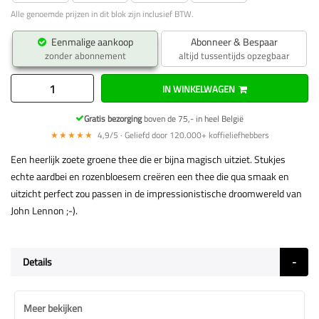
Alle genoemde prijzen in dit blok zijn inclusief BTW.
Eenmalige aankoop
Abonneer & Bespaar
zonder abonnement
altijd tussentijds opzegbaar
IN WINKELWAGEN
Gratis bezorging
boven de 75,- in heel België
★★★★★
4,9/5 · Geliefd door 120.000+ koffieliefhebbers
Een heerlijk zoete groene thee die er bijna magisch uitziet. Stukjes
echte aardbei en rozenbloesem creëren een thee die qua smaak en
uitzicht perfect zou passen in de impressionistische droomwereld van
John Lennon ;-).
Details
Meer bekijken