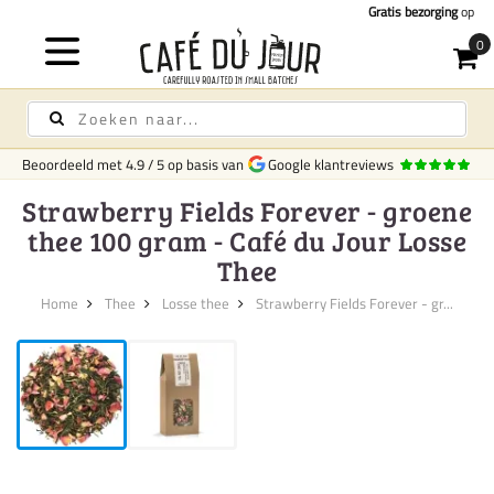
Gratis bezorging
op koffie & thee vanaf 75,-
Beoordeeld met
4.9
/
5
op basis van
Google klantreviews
Strawberry Fields Forever - groene
thee 100 gram - Café du Jour Losse
Thee
Home
Thee
Losse thee
Strawberry Fields Forever - gr...