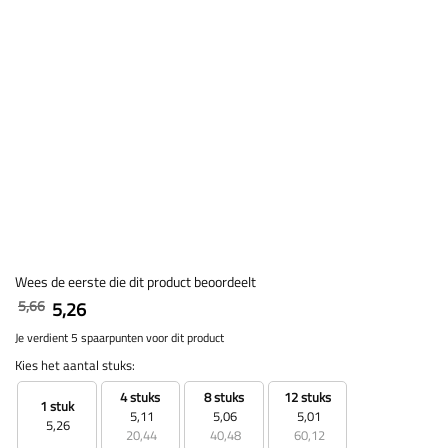
Wees de eerste die dit product beoordeelt
5,66
5,26
Je verdient 5 spaarpunten voor dit product
Kies het aantal stuks:
4 stuks
8 stuks
12 stuks
1 stuk
5,11
5,06
5,01
5,26
20,44
40,48
60,12