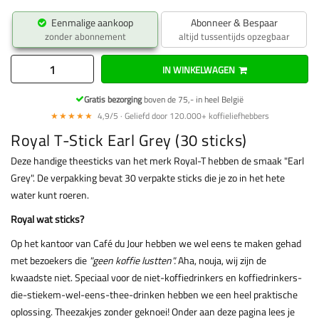
Eenmalige aankoop
Abonneer & Bespaar
zonder abonnement
altijd tussentijds opzegbaar
IN WINKELWAGEN
Gratis bezorging
boven de 75,- in heel België
★★★★★
4,9/5 · Geliefd door 120.000+ koffieliefhebbers
Royal T-Stick Earl Grey (30 sticks)
Deze handige theesticks van het merk Royal-T hebben de smaak "Earl
Grey". De verpakking bevat 30 verpakte sticks die je zo in het hete
water kunt roeren.
Royal wat sticks?
Op het kantoor van Café du Jour hebben we wel eens te maken gehad
met bezoekers die
"geen koffie lustten".
Aha, nouja, wij zijn de
kwaadste niet. Speciaal voor de niet-koffiedrinkers en koffiedrinkers-
die-stiekem-wel-eens-thee-drinken hebben we een heel praktische
oplossing. Theezakjes zonder geknoei! Onder aan deze pagina lees je