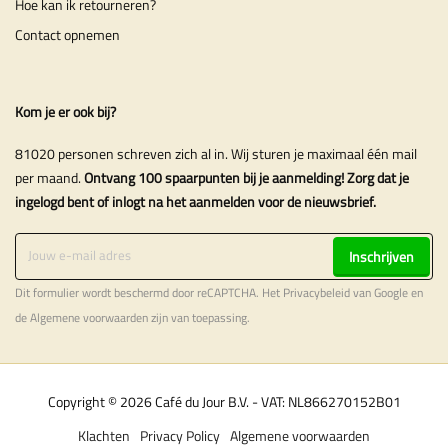
Hoe kan ik retourneren?
Contact opnemen
Kom je er ook bij?
81020 personen schreven zich al in. Wij sturen je maximaal één mail
per maand.
Ontvang 100 spaarpunten bij je aanmelding! Zorg dat je
ingelogd bent of inlogt na het aanmelden voor de nieuwsbrief.
Inschrijven
Dit formulier wordt beschermd door reCAPTCHA. Het
Privacybeleid
van Google en
de
Algemene voorwaarden
zijn van toepassing.
Copyright © 2026 Café du Jour B.V. - VAT: NL866270152B01
Klachten
Privacy Policy
Algemene voorwaarden