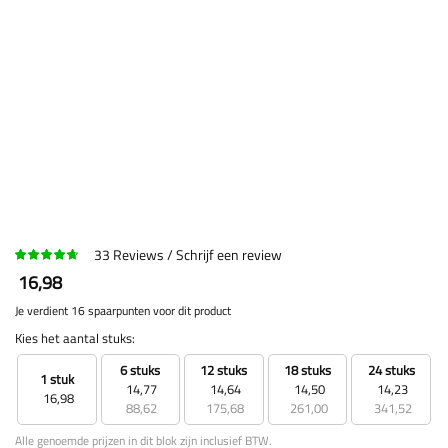
33
Reviews
Schrijf een review
16,98
Je verdient 16 spaarpunten voor dit product
Kies het aantal stuks:
6 stuks
12 stuks
18 stuks
24 stuks
1 stuk
14,77
14,64
14,50
14,23
16,98
88,62
175,68
261,00
341,52
Alle genoemde prijzen in dit blok zijn inclusief BTW.