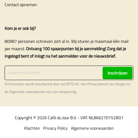
Contact opnemen
Kom je er ook bij?
80987 personen schreven zich al in. Wij sturen je maximaal één mail
per maand.
Ontvang 100 spaarpunten bij je aanmelding! Zorg dat je
ingelogd bent of inlogt na het aanmelden voor de nieuwsbrief.
Inschrijven
Dit formulier wordt beschermd door reCAPTCHA. Het
Privacybeleid
van Google en
de
Algemene voorwaarden
zijn van toepassing.
Copyright © 2026 Café du Jour B.V. - VAT: NL866270152B01
Klachten
Privacy Policy
Algemene voorwaarden