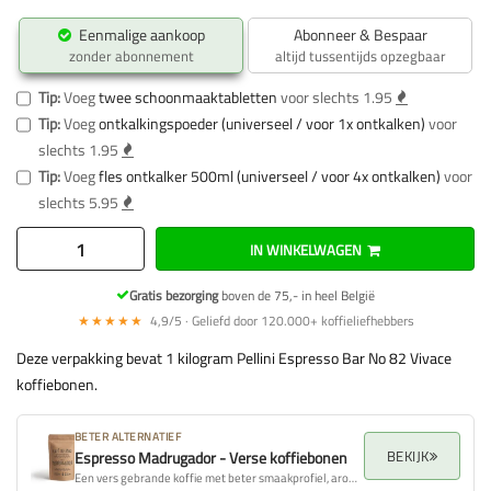
Eenmalige aankoop
Abonneer & Bespaar
zonder abonnement
altijd tussentijds opzegbaar
Tip:
Voeg
twee schoonmaaktabletten
voor slechts 1.95
Tip:
Voeg
ontkalkingspoeder (universeel / voor 1x ontkalken)
voor
slechts 1.95
Tip:
Voeg
fles ontkalker 500ml (universeel / voor 4x ontkalken)
voor
slechts 5.95
IN WINKELWAGEN
Gratis bezorging
boven de 75,- in heel België
★★★★★
4,9/5 · Geliefd door 120.000+ koffieliefhebbers
Deze verpakking bevat 1 kilogram Pellini Espresso Bar No 82 Vivace
koffiebonen.
BETER ALTERNATIEF
BEKIJK
Espresso Madrugador - Verse koffiebonen
Een vers gebrande koffie met beter smaakprofiel, aroma en algehele kwaliteit.