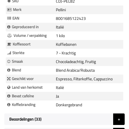
SKU
CDJ-PEL82
Informatie
Merk
Pellini
EAN
8001685122423
Geproduceerd in
Italië
Volume / verpakking
1 kilo
Koffiesoort
Koffiebonen
Sterkte
7 - Krachtig
Smaak
Chocoladeachtig, Fruitig
Blend
Blend Arabica/Robusta
Geschikt voor
Espresso, Filterkoffie, Cappuccino
Land van herkomst
Italië
Bevat cafeïne
Ja
Koffiebranding
Donkergebrand
Beoordelingen
33