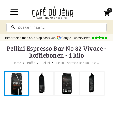
Gratis bez
Beoordeeld met
4.9
/
5
op basis van
Google klantreviews
Pellini Espresso Bar No 82 Vivace -
koffiebonen - 1 kilo
Home
Koffie
Pellini
Pellini Espresso Bar No 82 Viv...