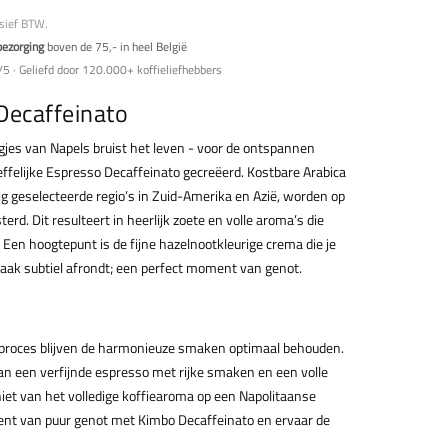
usief BTW.
bezorging
boven de 75,- in heel België
5 · Geliefd door 120.000+ koffieliefhebbers
Decaffeinato
gjes van Napels bruist het leven - voor de ontspannen
felijke Espresso Decaffeinato gecreëerd. Kostbare Arabica
ig geselecteerde regio’s in Zuid-Amerika en Azië, worden op
erd. Dit resulteert in heerlijk zoete en volle aroma’s die
Een hoogtepunt is de fijne hazelnootkleurige crema die je
ak subtiel afrondt; een perfect moment van genot.
proces blijven de harmonieuze smaken optimaal behouden.
n een verfijnde espresso met rijke smaken en een volle
eniet van het volledige koffiearoma op een Napolitaanse
ent van puur genot met Kimbo Decaffeinato en ervaar de