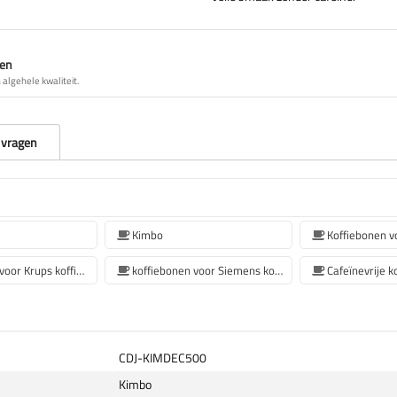
nen
algehele kwaliteit.
 vragen
Kimbo
Koffiebonen voor Krups koffiemachine
koffiebonen voor Siemens koffiemachine
Cafeïnevrije k
CDJ-KIMDEC500
Kimbo