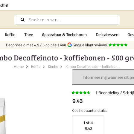
offie
!
Koffie
Thee
Apparatuur & Toebehoren
Delicatessen
Ges
Beoordeeld met
4.9
/
5
op basis van
Google klantreviews
mbo Decaffeinato - koffiebonen - 500 g
Home
Koffie
Kimbo
Kimbo Decaffeinato - koffiebon...
Informeer mij wanneer dit pr
1
Beoordeling
Schrij
9.43
Kies het aantal stuks:
1 stuk
9,42