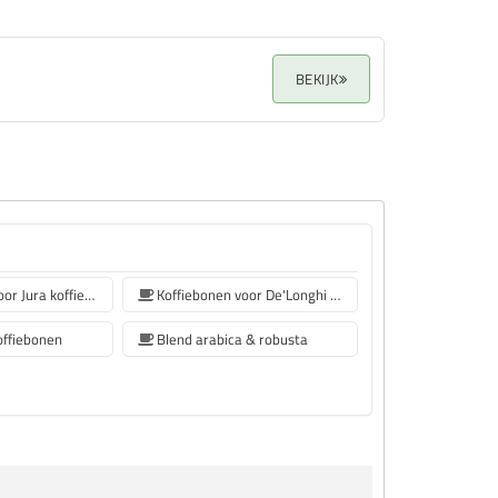
BEKIJK
Koffiebonen voor Jura koffiemachine
Koffiebonen voor De'Longhi koffiemachine
offiebonen
Blend arabica & robusta