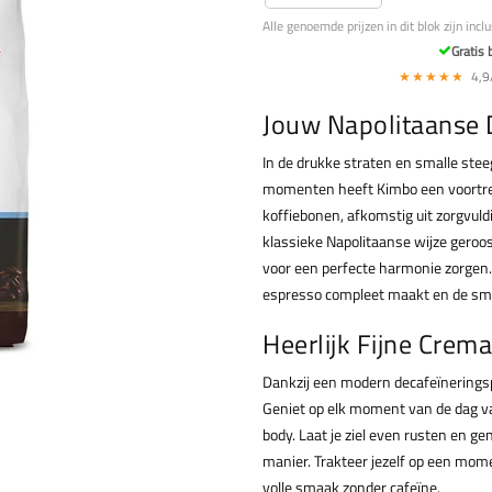
Alle genoemde prijzen in dit blok zijn incl
Gratis 
★★★★★
4,9/
Jouw Napolitaanse 
In de drukke straten en smalle stee
momenten heeft Kimbo een voortref
koffiebonen, afkomstig uit zorgvuld
klassieke Napolitaanse wijze geroost
voor een perfecte harmonie zorgen. 
espresso compleet maakt en de sma
Heerlijk Fijne Crema
Dankzij een modern decafeïnerings
Geniet op elk moment van de dag va
body. Laat je ziel even rusten en g
manier. Trakteer jezelf op een mom
volle smaak zonder cafeïne.