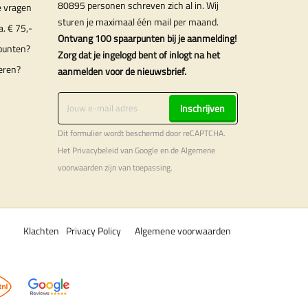
80895 personen schreven zich al in. Wij
e vragen
sturen je maximaal één mail per maand.
a. € 75,-
Ontvang 100 spaarpunten bij je aanmelding!
punten?
Zorg dat je ingelogd bent of inlogt na het
eren?
aanmelden voor de nieuwsbrief.
Inschrijven
Dit formulier wordt beschermd door reCAPTCHA.
Het
Privacybeleid
van Google en de
Algemene
voorwaarden
zijn van toepassing.
Klachten
Privacy Policy
Algemene voorwaarden