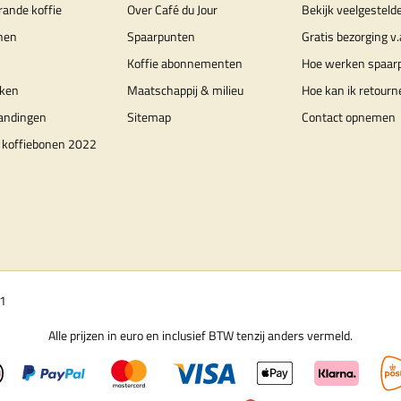
rande koffie
Over Café du Jour
Bekijk veelgesteld
nen
Spaarpunten
Gratis bezorging v.
Koffie abonnementen
Hoe werken spaar
ken
Maatschappij & milieu
Hoe kan ik retourn
randingen
Sitemap
Contact opnemen
 koffiebonen 2022
01
Alle prijzen in euro en inclusief BTW tenzij anders vermeld.