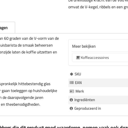
omvat de V-kegel, ribbels en een gr
ragen
an 60 graden van de V-vorm van de
 thuisbarista de smaak beheersen
Meer bekijken
nzijde laten de koffie uitzetten en
Koffieaccessoires
Meer
SKU
Informatie
EAN
spronkelijk hittebestendig glas
r gaan toeleggen op huishoudelijke
Merk
 in de daaropvolgende jaren
Ingrediënten
- en theebenodigdheden.
Geproduceerd in
ebbers die dit product goed waarderen, nemen vaak ook de