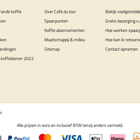
rande koffie
Over Café du Jour
Bekijk veelgesteld
nen
Spaarpunten
Gratis bezorging v.
Koffie abonnementen
Hoe werken spaar
ken
Maatschappij & milieu
Hoe kan ik retourn
randingen
Sitemap
Contact opnemen
 koffiebonen 2022
01
Alle prijzen in euro en inclusief BTW tenzij anders vermeld.