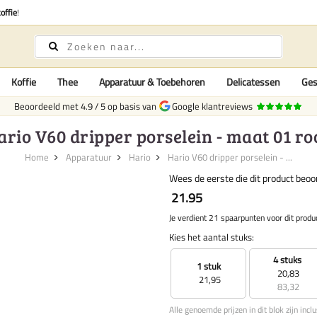
offie
!
Koffie
Thee
Apparatuur & Toebehoren
Delicatessen
Ges
Beoordeeld met
4.9
/
5
op basis van
Google klantreviews
ario V60 dripper porselein - maat 01 ro
Home
Apparatuur
Hario
Hario V60 dripper porselein - ...
Wees de eerste die dit product beoo
21.95
Je verdient 21 spaarpunten voor dit produ
Kies het aantal stuks:
4 stuks
1 stuk
20,83
21,95
83,32
Alle genoemde prijzen in dit blok zijn incl