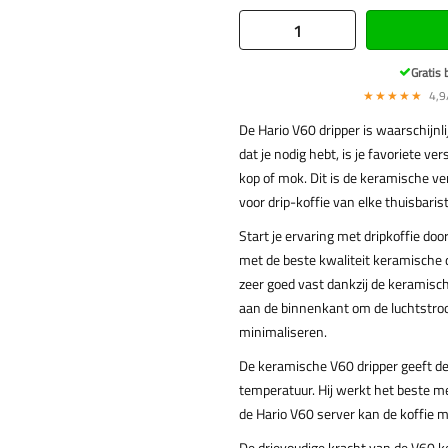
Gratis 
★★★★★
4,9/
De Hario V60 dripper is waarschijnl
dat je nodig hebt, is je favoriete ve
kop of mok. Dit is de keramische ve
voor drip-koffie van elke thuisbarist
Start je ervaring met dripkoffie door
met de beste kwaliteit keramische 
zeer goed vast dankzij de keramisch
aan de binnenkant om de luchtstro
minimaliseren.
De keramische V60 dripper geeft de
temperatuur. Hij werkt het beste 
de Hario V60 server kan de koffie 
De drievoudige kracht van de V60 k