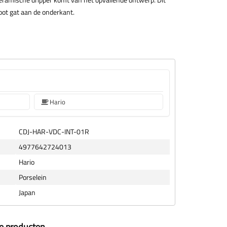
oot gat aan de onderkant.
Hario
CDJ-HAR-VDC-INT-01R
4977642724013
Hario
Porselein
Japan
ze producten