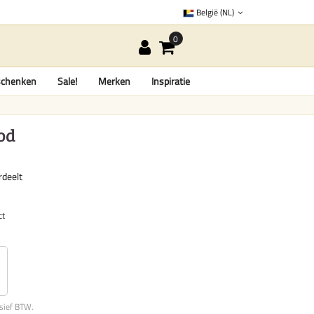
België (NL)
chenken
Sale!
Merken
Inspiratie
od
rdeelt
ct
usief BTW.