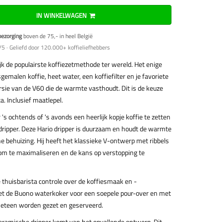
IN WINKELWAGEN
bezorging
boven de 75,- in heel België
5 · Geliefd door 120.000+ koffieliefhebbers
ijk de populairste koffiezetmethode ter wereld. Het enige
rsgemalen koffie, heet water, een koffiefilter en je favoriete
rsie van de V60 die de warmte vasthoudt. Dit is de keuze
a. Inclusief maatlepel.
 's ochtends of 's avonds een heerlijk kopje koffie te zetten
dripper. Deze Hario dripper is duurzaam en houdt de warmte
e behuizing. Hij heeft het klassieke V-ontwerp met ribbels
om te maximaliseren en de kans op verstopping te
 thuisbarista controle over de koffiesmaak en -
met de Buono waterkoker voor een soepele pour-over en met
meteen worden gezet en geserveerd.
eramische dripper komt van het opvallende ontwerp. Dit