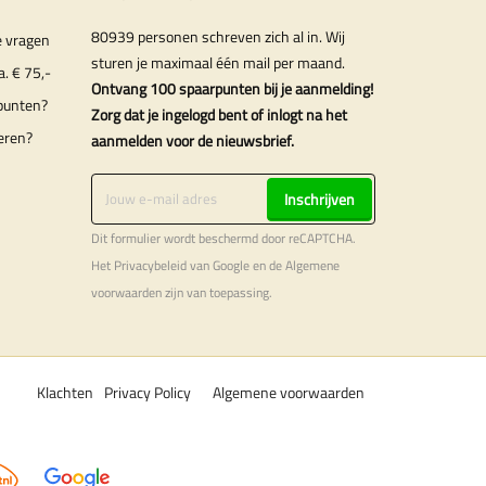
80939 personen schreven zich al in. Wij
e vragen
sturen je maximaal één mail per maand.
a. € 75,-
Ontvang 100 spaarpunten bij je aanmelding!
punten?
Zorg dat je ingelogd bent of inlogt na het
eren?
aanmelden voor de nieuwsbrief.
Inschrijven
Dit formulier wordt beschermd door reCAPTCHA.
Het
Privacybeleid
van Google en de
Algemene
voorwaarden
zijn van toepassing.
Klachten
Privacy Policy
Algemene voorwaarden