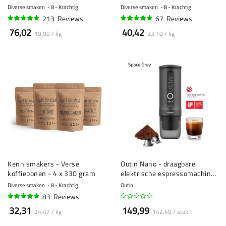
Diverse smaken
8 - Krachtig
Diverse smaken
8 - Krachtig
213
Reviews
67
Reviews
95%
95%
76,02
40,42
19,00 / kg
23,10 / kg
Kennismakers - Verse
Outin Nano - draagbare
koffiebonen - 4 x 330 gram
elektrische espressomachine
- capsules & gemalen koffie
Diverse smaken
8 - Krachtig
Outin
83
Reviews
92%
32,31
149,99
24,47 / kg
142,49 / stuk