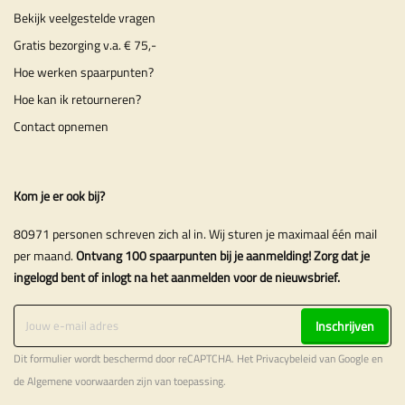
Bekijk veelgestelde vragen
Gratis bezorging v.a. € 75,-
Hoe werken spaarpunten?
Hoe kan ik retourneren?
Contact opnemen
Kom je er ook bij?
80971 personen schreven zich al in. Wij sturen je maximaal één mail
per maand.
Ontvang 100 spaarpunten bij je aanmelding! Zorg dat je
ingelogd bent of inlogt na het aanmelden voor de nieuwsbrief.
Inschrijven
Dit formulier wordt beschermd door reCAPTCHA. Het
Privacybeleid
van Google en
de
Algemene voorwaarden
zijn van toepassing.