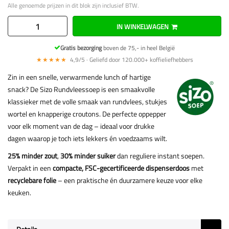
Alle genoemde prijzen in dit blok zijn inclusief BTW.
IN WINKELWAGEN
Gratis bezorging
boven de 75,- in heel België
★★★★★
4,9/5 · Geliefd door 120.000+ koffieliefhebbers
Zin in een snelle, verwarmende lunch of hartige
snack? De Sizo Rundvleessoep is een smaakvolle
klassieker met de volle smaak van rundvlees, stukjes
wortel en knapperige croutons. De perfecte oppepper
voor elk moment van de dag – ideaal voor drukke
dagen waarop je toch iets lekkers én voedzaams wilt.
25% minder zout
,
30% minder suiker
dan reguliere instant soepen.
Verpakt in een
compacte, FSC-gecertificeerde dispenserdoos
met
recyclebare folie
– een praktische én duurzamere keuze voor elke
keuken.