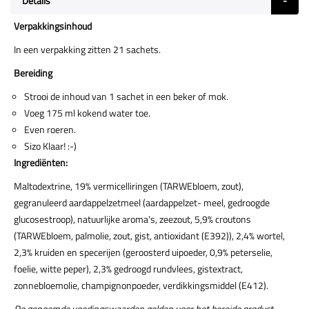
Details
Verpakkingsinhoud
In een verpakking zitten 21 sachets.
Bereiding
Strooi de inhoud van 1 sachet in een beker of mok.
Voeg 175 ml kokend water toe.
Even roeren.
Sizo Klaar! :-)
Ingrediënten:
Maltodextrine, 19% vermicelliringen (TARWEbloem, zout),
gegranuleerd aardappelzetmeel (aardappelzet- meel, gedroogde
glucosestroop), natuurlijke aroma's, zeezout, 5,9% croutons
(TARWEbloem, palmolie, zout, gist, antioxidant (E392)), 2,4% wortel,
2,3% kruiden en specerijen (geroosterd uipoeder, 0,9% peterselie,
foelie, witte peper), 2,3% gedroogd rundvlees, gistextract,
zonnebloemolie, champignonpoeder, verdikkingsmiddel (E412).
De genoemde voedingswaarden gelden voor het bereide product.