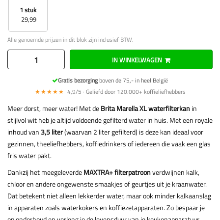
1 stuk
29,99
Alle genoemde prijzen in dit blok zijn inclusief BTW.
IN WINKELWAGEN
Gratis bezorging
boven de 75,- in heel België
★★★★★
4,9/5 · Geliefd door 120.000+ koffieliefhebbers
Meer dorst, meer water! Met de
Brita Marella XL waterfilterkan
in
stijlvol wit heb je altijd voldoende gefilterd water in huis. Met een royale
inhoud van
3,5 liter
(waarvan 2 liter gefilterd) is deze kan ideaal voor
gezinnen, theeliefhebbers, koffiedrinkers of iedereen die vaak een glas
fris water pakt.
Dankzij het meegeleverde
MAXTRA+ filterpatroon
verdwijnen kalk,
chloor en andere ongewenste smaakjes of geurtjes uit je kraanwater.
Dat betekent niet alleen lekkerder water, maar ook minder kalkaanslag
in apparaten zoals waterkokers en koffiezetapparaten. Zo bespaar je
op onderhoud en verleng je de levensduur van je keukenapparatuur.