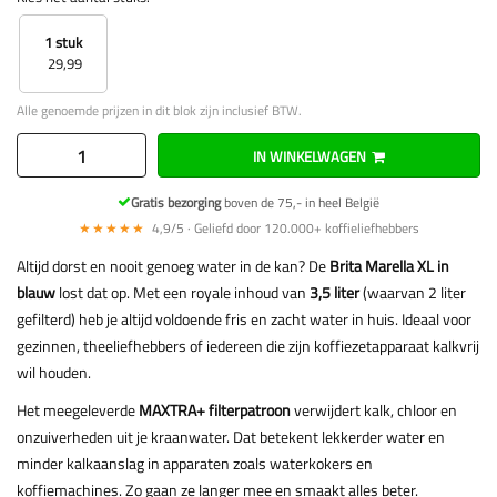
1 stuk
29,99
Alle genoemde prijzen in dit blok zijn inclusief BTW.
IN WINKELWAGEN
Gratis bezorging
boven de 75,- in heel België
★★★★★
4,9/5 · Geliefd door 120.000+ koffieliefhebbers
Altijd dorst en nooit genoeg water in de kan? De
Brita Marella XL in
blauw
lost dat op. Met een royale inhoud van
3,5 liter
(waarvan 2 liter
gefilterd) heb je altijd voldoende fris en zacht water in huis. Ideaal voor
gezinnen, theeliefhebbers of iedereen die zijn koffiezetapparaat kalkvrij
wil houden.
Het meegeleverde
MAXTRA+ filterpatroon
verwijdert kalk, chloor en
onzuiverheden uit je kraanwater. Dat betekent lekkerder water en
minder kalkaanslag in apparaten zoals waterkokers en
koffiemachines. Zo gaan ze langer mee en smaakt alles beter.