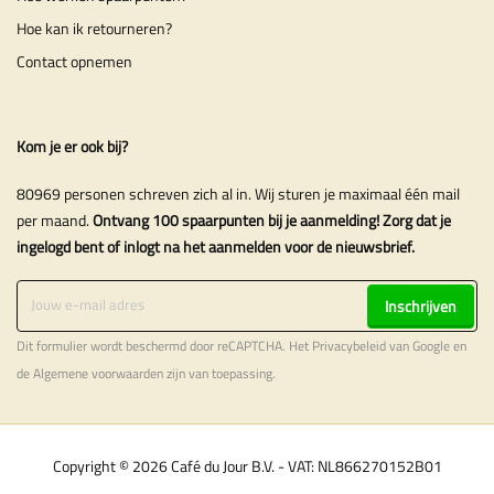
Hoe kan ik retourneren?
Contact opnemen
Kom je er ook bij?
80969 personen schreven zich al in. Wij sturen je maximaal één mail
per maand.
Ontvang 100 spaarpunten bij je aanmelding! Zorg dat je
ingelogd bent of inlogt na het aanmelden voor de nieuwsbrief.
Inschrijven
Dit formulier wordt beschermd door reCAPTCHA. Het
Privacybeleid
van Google en
de
Algemene voorwaarden
zijn van toepassing.
Copyright © 2026 Café du Jour B.V. - VAT: NL866270152B01