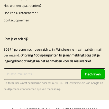
Hoe werken spaarpunten?
Hoe kan ik retourneren?
Contact opnemen
Kom je er ook bij?
80974 personen schreven zich al in. Wij sturen je maximaal één mail
per maand.
Ontvang 100 spaarpunten bij je aanmelding! Zorg dat je
ingelogd bent of inlogt na het aanmelden voor de nieuwsbrief.
Inschrijven
Dit formulier wordt beschermd door reCAPTCHA. Het
Privacybeleid
van Google en
de
Algemene voorwaarden
zijn van toepassing.